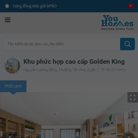
Cộng đồng Môi giới bPRO
Tìm kiếm dự án, khu vực, địa điểm
Khu phức hợp cao cấp Golden King
Nguyễn Lương Bằng, Phường Tân Phú, Quận 7, TP Hồ Chí Minh
Phối cảnh