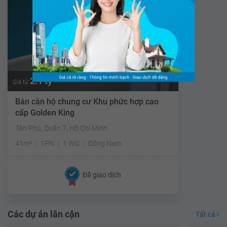
2.1 tỷ
Giá từ
Bán căn hộ chung cư Khu phức hợp cao
cấp Golden King
Tân Phú, Quận 7, Hồ Chí Minh
41m²
1PN
1 WC
Đông Nam
Đã giao dịch
Các dự án lân cận
Tất cả