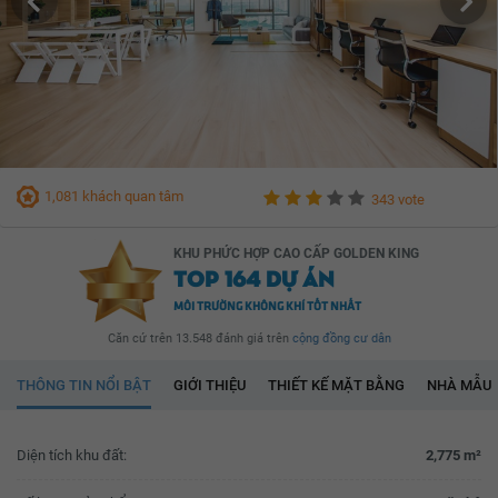
1,081 khách quan tâm
343 vote
KHU PHỨC HỢP CAO CẤP GOLDEN KING
TOP 164 DỰ ÁN
MÔI TRƯỜNG KHÔNG KHÍ TỐT NHẤT
Căn cứ trên 13.548 đánh giá trên
cộng đồng cư dân
THÔNG TIN NỔI BẬT
GIỚI THIỆU
THIẾT KẾ MẶT BẰNG
NHÀ MẪU
Diện tích khu đất:
2,775 m²