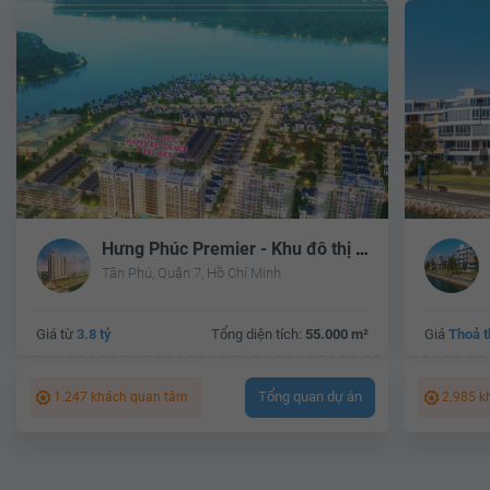
Hưng Phúc Premier - Khu đô thị Phú Mỹ Hưng
Tân Phú, Quận 7, Hồ Chí Minh
Giá từ
3.8 tỷ
Tổng diện tích:
55.000 m²
Giá
Thoả 
Tổng quan dự án
1.247 khách quan tâm
2.985 k