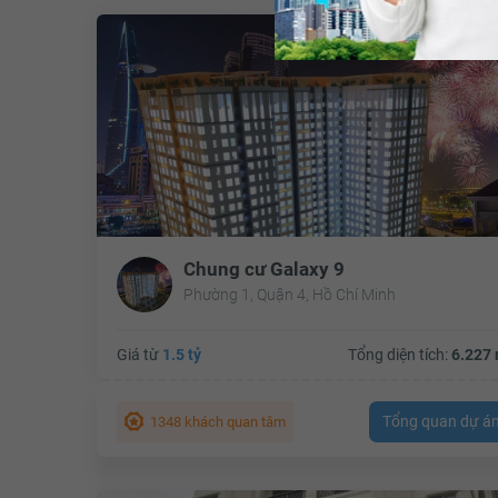
Chung cư Galaxy 9
Phường 1, Quận 4, Hồ Chí Minh
Giá từ
1.5 tỷ
Tổng diện tích:
6.227 
Tổng quan dự á
1348 khách quan tâm