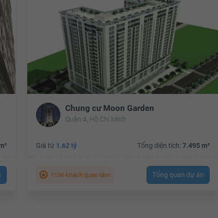
Chung cư Moon Garden
Quận 4, Hồ Chí Minh
m²
Giá từ
1.62 tỷ
Tổng diện tích:
7.495 m²
n
Tổng quan dự án
1136 khách quan tâm