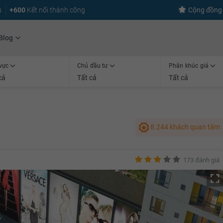
s
+600
Kết nối thành công
Cộng đồng 
Blog
vực
Chủ đầu tư
Phân khúc giá
cả
Tất cả
Tất cả
8.244 khách quan tâm
173 đánh giá