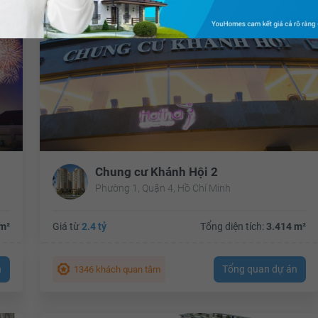
Chung cư Khánh Hội 2
Phường 1, Quận 4, Hồ Chí Minh
m²
Giá từ
2.4 tỷ
Tổng diện tích:
3.414 m²
n
Tổng quan dự án
1346 khách quan tâm