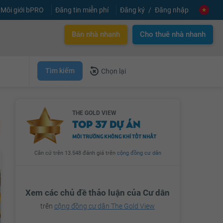
Môi giới bPRO
Đăng tin miễn phí
Đăng ký
Đăng nhập
Bán nhà nhanh
Cho thuê nhà nhanh
Tìm kiếm
Chọn lại
THE GOLD VIEW
TOP 37 DỰ ÁN
MÔI TRƯỜNG KHÔNG KHÍ TỐT NHẤT
Căn cứ trên 13.548 đánh giá trên
cộng đồng cư dân
Xem các chủ đề thảo luận của Cư dân
trên
cộng đồng cư dân The Gold View