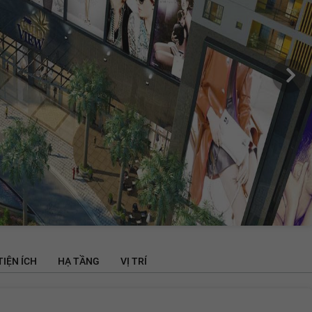
TIỆN ÍCH
HẠ TẦNG
VỊ TRÍ