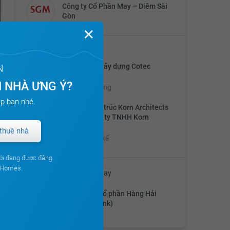
Công ty Cổ Phần May – Diêm Sài
Gòn
✕
Đối tác thực hiện
Công ty CP Xây dựng Cotec
N
(Coteccons)
 NHÀ ƯNG Ý?
Đối tác thi công
p bạn nhé.
Công ty kiến trúc Korn Architects
(Đức) - Công ty TNHH Korn
Vietnam
thuê nhà
Đối tác thiết kế
ới đang được đăng
ouHomes.
Ngân hàng liên kết cho vay
Ngân hàng cổ phần Hàng Hải
(Maritimebank)