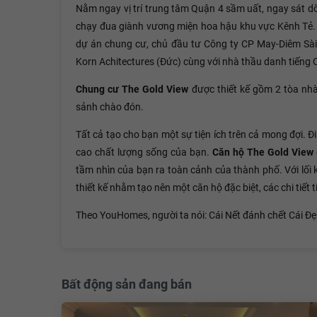
Nằm ngay vị trí trung tâm Quận 4 sầm uất, ngay sát d
chạy đua giành vương miện hoa hậu khu vực Kênh Tẻ. C
dự án chung cư, chủ đầu tư Công ty CP May-Diêm Sà
Korn Achitectures (Đức) cùng với nhà thầu danh tiếng
Chung cư The Gold View
được thiết kế gồm 2 tòa nhà
sảnh chào đón.
Tất cả tạo cho bạn một sự tiện ích trên cả mong đợi. Đi
cao chất lượng sống của bạn.
Căn hộ The Gold View
tầm nhìn của bạn ra toàn cảnh của thành phố. Với lối k
thiết kế nhằm tạo nên một căn hộ đặc biệt, các chi tiết
Theo YouHomes, người ta nói: Cái Nết đánh chết Cái Đẹ
Bất động sản đang bán