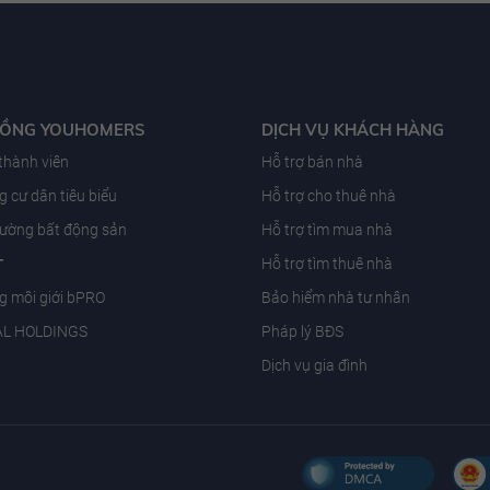
ĐỒNG YOUHOMERS
DỊCH VỤ KHÁCH HÀNG
 thành viên
Hỗ trợ bán nhà
 cư dân tiêu biểu
Hỗ trợ cho thuê nhà
trường bất động sản
Hỗ trợ tìm mua nhà
T
Hỗ trợ tìm thuê nhà
g môi giới bPRO
Bảo hiểm nhà tư nhân
AL HOLDINGS
Pháp lý BĐS
Dịch vụ gia đình