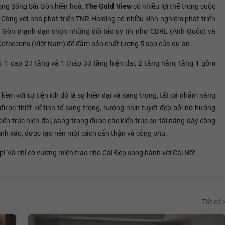
òng Sông Sài Gòn hiền hoà,
The Gold View
có nhiều lợi thế trong cuộc
ùng với nhà phát triển TNR Holding có nhiều kinh nghiệm phát triển
i Gòn mạnh dạn chọn những đối tác uy tín như CBRE (Anh Quốc) và
 Coteccons (Việt Nam) để đảm bảo chất lượng 5 sao của dự án.
: 1 cao 27 tầng và 1 tháp 33 tầng hiện đại, 2 tầng hầm, tầng 1 gồm
 kèm với sự tiện ích đó là sự hiện đại và sang trọng, tất cả nhằm nâng
được thiết kế tinh tế sang trọng, hướng nhìn tuyệt đẹp bởi nó hướng
iến trúc hiện đại, sang trọng được các kiến trúc sư tài năng dày công
 tinh xảo, được tạo nên một cách cẩn thận và công phu.
p! Và chỉ có vương miện trao cho Cái Đẹp song hành với Cái Nết.
Tất cả