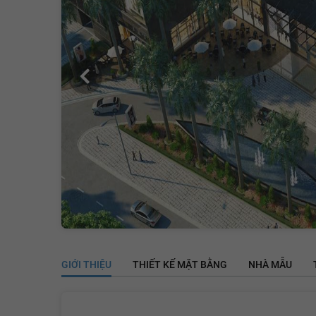
GIỚI THIỆU
THIẾT KẾ MẶT BẰNG
NHÀ MẪU