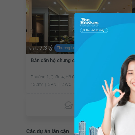
7.3 tỷ
Thương lượng
Giá từ
Bán căn hộ chung cư The Gold View
Phường 1, Quận 4, Hồ Chí Minh
132m²
3PN
2 WC
Đông Nam
Chưa có
ưu đãi
Các dự án lân cận