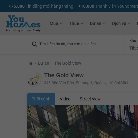
+75.000
Tin đăng mới hàng tháng
+10.000
Thành viên Youhomer
Mua
Thuê
Dự án
Dịch vụ
Khu 
Tất 
›
Dự án
›
The Gold View
The Gold View
346 Bến Vân Đồn, Phường 1, Quận 4, Hồ Chí Minh
Phối cảnh
Video
Street view