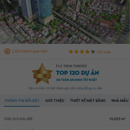
2,502 khách quan tâm
257 vote
FLC TWIN TOWERS
TOP 120 DỰ ÁN
AN TOÀN AN NINH TỐT NHẤT
Căn cứ trên 13.548 đánh giá trên
cộng đồng cư dân
THÔNG TIN NỔI BẬT
GIỚI THIỆU
THIẾT KẾ MẶT BẰNG
NHÀ MẪU
Diện tích khu đất:
10,629 m²