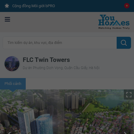
Cộng đồng Môi giới bPRO
Tìm kiếm dự án, khu vực, địa điểm
FLC Twin Towers
Dự án Phường Dịch Vọng, Quận Cầu Giấy, Hà Nội
Phối cảnh