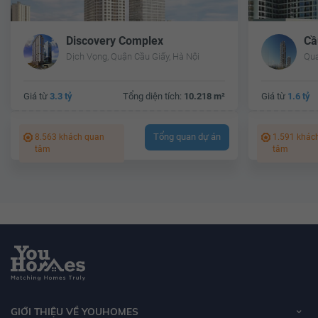
Discovery Complex
Cầ
Dịch Vọng, Quận Cầu Giấy, Hà Nội
Qua
Giá từ
3.3 tỷ
Tổng diện tích:
10.218 m²
Giá từ
1.6 tỷ
Tổng quan dự án
8.563 khách quan
1.591 khác
tâm
tâm
GIỚI THIỆU VỀ YOUHOMES