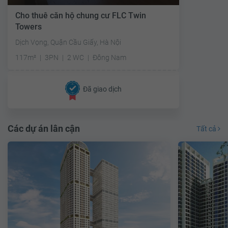
Cho thuê căn hộ chung cư FLC Twin
Towers
Dịch Vọng, Quận Cầu Giấy, Hà Nội
117m²
3PN
2 WC
Đông Nam
Đã giao dịch
Các dự án lân cận
Tất cả