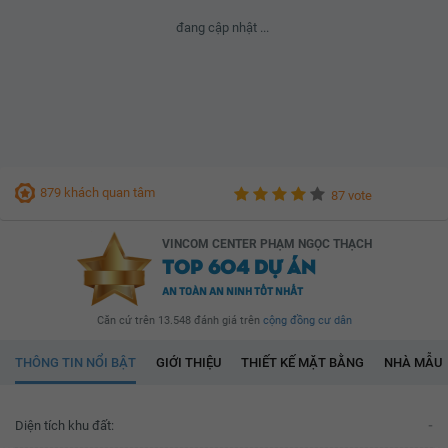
đang cập nhật ...
879 khách quan tâm
87 vote
VINCOM CENTER PHẠM NGỌC THẠCH
TOP 604 DỰ ÁN
AN TOÀN AN NINH TỐT NHẤT
Căn cứ trên 13.548 đánh giá trên
cộng đồng cư dân
THÔNG TIN NỔI BẬT
GIỚI THIỆU
THIẾT KẾ MẶT BẰNG
NHÀ MẪU
Diện tích khu đất:
-