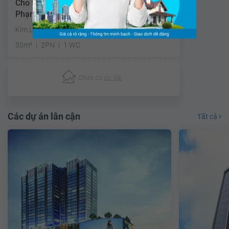
Cho thuê căn hộ chung cư Vincom Center
Phạm Ngọc Thạch
Kim Liên, Quận Đống Đa, Hà Nội
50m²
2PN
1 WC
Chưa có
ưu đãi
Các dự án lân cận
Tất cả