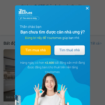
Có hơn
8.675 thảo luận
của Cư dân
✕
trên
cộng đồng cư dân
Xem ngay
Thân chào bạn
Bạn chưa tìm được căn nhà ưng ý?
Đừng lo! Hãy để YouHomes giúp bạn nhé.
Bất động sản đang cho thuê
Tất cả
Tìm mua nhà
Tìm thuê nhà
Hàng ngày, có hơn
+2.600
bất động sản mới đang
được đăng bán/cho thuê trên nền tảng
YouHomes.
5.1 triệu
Thương lượng
Giá từ