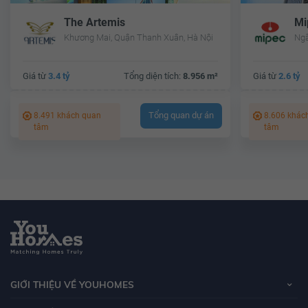
The Artemis
Mi
Khương Mai, Quận Thanh Xuân, Hà Nội
Ngã
Giá từ
3.4 tỷ
Tổng diện tích:
8.956 m²
Giá từ
2.6 tỷ
Tổng quan dự án
8.491 khách quan
8.606 khác
tâm
tâm
GIỚI THIỆU VỀ YOUHOMES