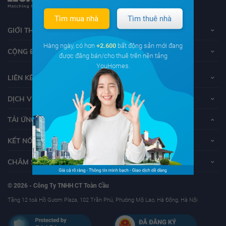
Tìm mua nhà
Tìm thuê nhà
GIỚI THIỆU VỀ YOUHOMES
Hàng ngày, có hơn
+2.600
bất động sản mới đang
CỘNG ĐỒNG YOUHOMERS
được đăng bán/cho thuê trên nền tảng
YouHomes.
LIÊN KẾT
DỊCH VỤ KHÁCH HÀNG
TẢI ỨNG DỤNG YOUHOMES
KẾT NỐI VỚI YOUHOMES
CHĂM SÓC KHÁCH HÀNG
© 2026 - Công Ty TNHH CT Toàn Cầu
Tầng 12 toà Hồ Gươm Plaza, 102 Trần Phú, Phường Mộ Lao, Hà Đông, Hà Nội