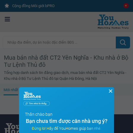
Cộng đồng Môi giới bPRO
Nhập địa điểm, dự án hoặc đặc điểm BĐS ...
Mua bán nhà đất CT2 Yên Nghĩa - Khu nhà ở Bộ
Tư Lệnh Thủ đô
Tổng hợp danh sách tin đăng giao dịch, mua bán nhà đất CT2 Yên Nghĩa -
Khu nhà ở Bộ Tư Lệnh Thủ đô tại Quận Hà Đông, Hà Nội
✕
Mới nhất
Giá cao
Diện tích lớn
Tin đã xem
Không tìm thấy tin bất động sản nào
Thân chào bạn
Bạn chưa tìm được căn nhà ưng ý?
Đừng lo! Hãy để YouHomes giúp bạn nhé.