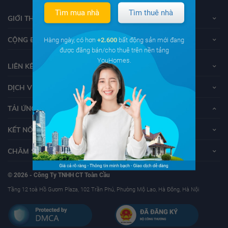
Tìm mua nhà
Tìm thuê nhà
GIỚI THIỆU VỀ YOUHOMES
CỘNG ĐỒNG YOUHOMERS
Hàng ngày, có hơn
+2.600
bất động sản mới đang
được đăng bán/cho thuê trên nền tảng
YouHomes.
LIÊN KẾT
DỊCH VỤ KHÁCH HÀNG
TẢI ỨNG DỤNG YOUHOMES
KẾT NỐI VỚI YOUHOMES
CHĂM SÓC KHÁCH HÀNG
© 2026 - Công Ty TNHH CT Toàn Cầu
Tầng 12 toà Hồ Gươm Plaza, 102 Trần Phú, Phường Mộ Lao, Hà Đông, Hà Nội