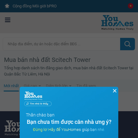
Cộng đồng Môi giới bPRO
Nhập địa điểm, dự án hoặc đặc điểm BĐS ...
Mua bán nhà đất Scitech Tower
Tổng hợp danh sách tin đăng giao dịch, mua bán nhà đất Scitech Tower tại
Quận Bắc Từ Liêm, Hà Nội
Mới nhất
Giá cao
Diện tích lớn
Tin đã xem
✕
Không tìm thấy tin bất động sản nào
Thân chào bạn
Bạn chưa tìm được căn nhà ưng ý?
Đừng lo! Hãy để YouHomes giúp bạn nhé.