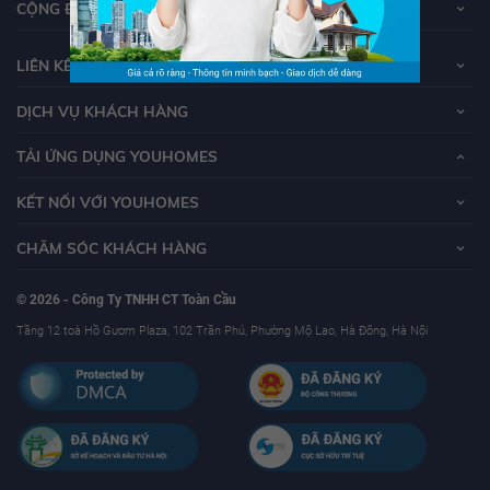
CỘNG ĐỒNG YOUHOMERS
LIÊN KẾT
DỊCH VỤ KHÁCH HÀNG
TẢI ỨNG DỤNG YOUHOMES
KẾT NỐI VỚI YOUHOMES
CHĂM SÓC KHÁCH HÀNG
© 2026 - Công Ty TNHH CT Toàn Cầu
Tầng 12 toà Hồ Gươm Plaza, 102 Trần Phú, Phường Mộ Lao, Hà Đông, Hà Nội