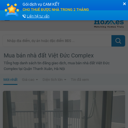
✕
Gói dịch vụ CAM KẾT
Cộng đồng Môi giới bPRO
CHO THUÊ ĐƯỢC NHÀ TRONG 2 THÁNG
Liên hệ tư vấn
Nhập địa điểm, dự án hoặc đặc điểm BĐS ...
Mua bán nhà đất Việt Đức Complex
Tổng hợp danh sách tin đăng giao dịch, mua bán nhà đất Việt Đức
Complex tại Quận Thanh Xuân, Hà Nội
Mới nhất
Giá cao
Diện tích lớn
Tin đã xem