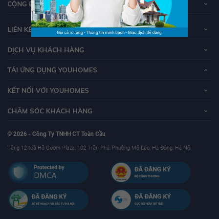
CỘNG ĐỒNG YOUHOMERS
LIÊN KẾT
DỊCH VỤ KHÁCH HÀNG
TẢI ỨNG DỤNG YOUHOMES
KẾT NỐI VỚI YOUHOMES
CHĂM SÓC KHÁCH HÀNG
© 2026 - Công Ty TNHH CT Toàn Cầu
Tầng 12 toà Hồ Gươm Plaza, 102 Trần Phú, Phường Mộ Lao, Hà Đông, Hà Nội