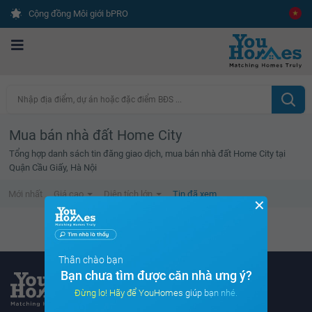
Cộng đồng Môi giới bPRO
Nhập địa điểm, dự án hoặc đặc điểm BĐS ...
Mua bán nhà đất Home City
Tổng hợp danh sách tin đăng giao dịch, mua bán nhà đất Home City tại
Quận Cầu Giấy, Hà Nội
Mới nhất
Giá cao
Diện tích lớn
Tin đã xem
✕
Danh sách tin đã xem trống
Thân chào bạn
Bạn chưa tìm được căn nhà ưng ý?
Đừng lo! Hãy để YouHomes giúp bạn nhé.