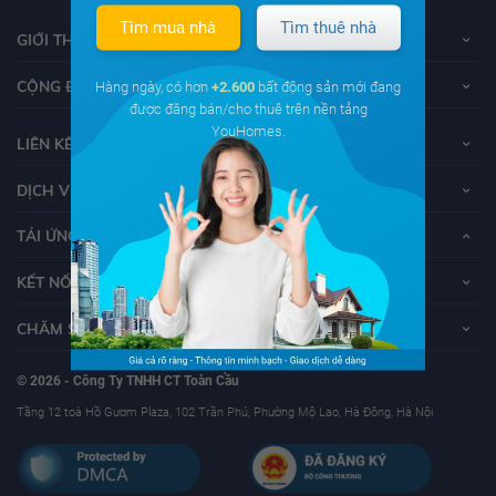
Tìm mua nhà
Tìm thuê nhà
GIỚI THIỆU VỀ YOUHOMES
CỘNG ĐỒNG YOUHOMERS
Hàng ngày, có hơn
+2.600
bất động sản mới đang
được đăng bán/cho thuê trên nền tảng
YouHomes.
LIÊN KẾT
DỊCH VỤ KHÁCH HÀNG
TẢI ỨNG DỤNG YOUHOMES
KẾT NỐI VỚI YOUHOMES
CHĂM SÓC KHÁCH HÀNG
© 2026 - Công Ty TNHH CT Toàn Cầu
Tầng 12 toà Hồ Gươm Plaza, 102 Trần Phú, Phường Mộ Lao, Hà Đông, Hà Nội