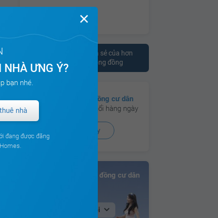
✕
N
Tham khảo ý kiến chia sẻ của hơn
10.000 cư dân trên cộng đồng
 NHÀ ƯNG Ý?
p bạn nhé.
Có hơn
130 cộng đồng cư dân
đang hoạt động sôi nổi hàng ngày
thuê nhà
Xem ngay
ới đang được đăng
ouHomes.
Bảng xếp hạng Cộng đồng cư dân
Tại Hà Nội