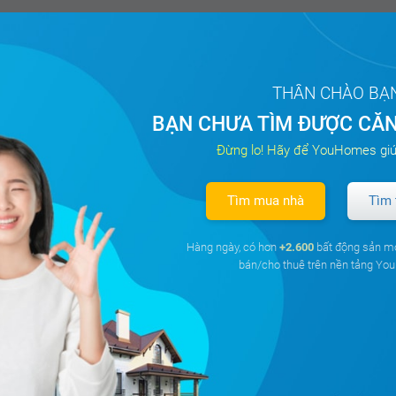
THÂN CHÀO BẠ
BẠN CHƯA TÌM ĐƯỢC CĂN
Đừng lo! Hãy để YouHomes giú
Tìm mua nhà
Tìm 
Hàng ngày, có hơn
+2.600
bất động sản m
bán/cho thuê trên nền tảng Y