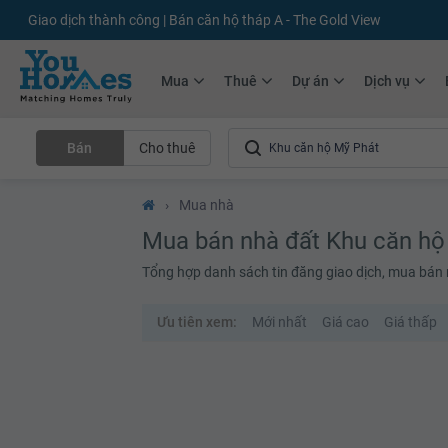
Giao dịch thành công | Bán căn hộ tháp A - The Gold View
Mua
Thuê
Dự án
Dịch vụ
Bán
Cho thuê
›
Mua nhà
Mua bán nhà đất Khu căn hộ
Tổng hợp danh sách tin đăng giao dịch, mua bán 
Ưu tiên xem:
Mới nhất
Giá cao
Giá thấp