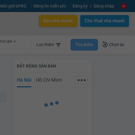
Môi giới bPRO
Đăng tin miễn phí
Đăng ký
Đăng nhập
Bán nhà nhanh
Cho thuê nhà nhanh
húc giá
Tìm kiếm
Lọc thêm
Chọn lại
BẤT ĐỘNG SẢN BÁN
Hà Nội
Hồ Chí Minh