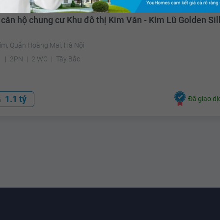
 căn hộ chung cư Khu đô thị Kim Văn - Kim Lũ Golden Sil
Kim, Quận Hoàng Mai, Hà Nội
²
2PN
2 WC
Tây Bắc
1.1 tỷ
Đã giao dị
á