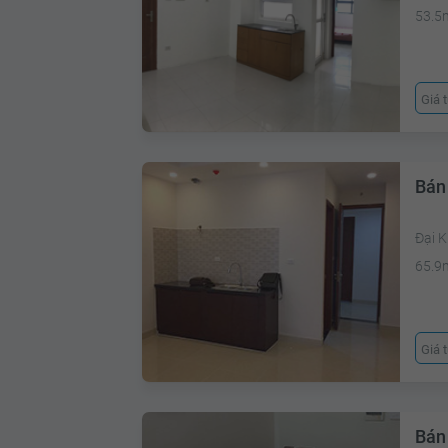
53.5
Giá 
Bán
Đại 
65.9
Giá 
Bán