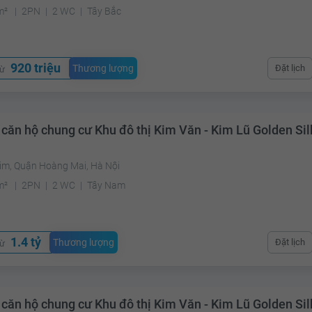
m²
2PN
2 WC
Tây Bắc
920 triệu
Thương lượng
Đặt lịch
từ
 căn hộ chung cư Khu đô thị Kim Văn - Kim Lũ Golden Sil
Kim, Quận Hoàng Mai, Hà Nội
m²
2PN
2 WC
Tây Nam
1.4 tỷ
Thương lượng
Đặt lịch
từ
 căn hộ chung cư Khu đô thị Kim Văn - Kim Lũ Golden Sil