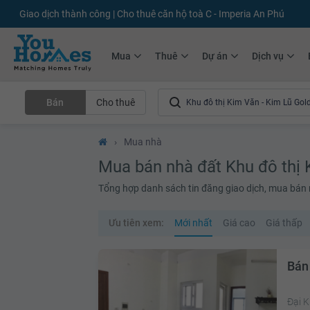
+75.000
Tin đăng mới hàng tháng
+10.000
Thành viên Youhomer
Mua
Thuê
Dự án
Dịch vụ
Bán
Cho thuê
›
Mua nhà
Mua bán nhà đất Khu đô thị 
Tổng hợp danh sách tin đăng giao dịch, mua bán 
Ưu tiên xem:
Mới nhất
Giá cao
Giá thấp
Bán
Đại 