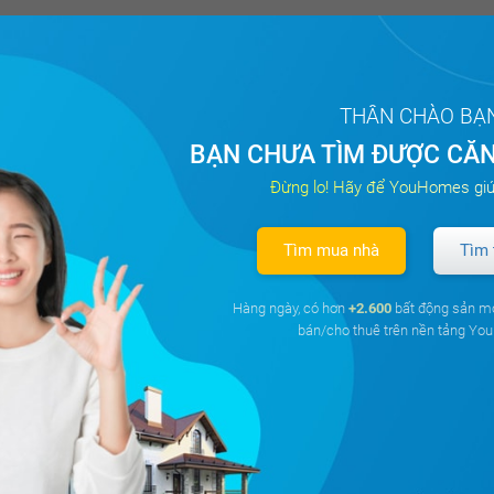
Kim, Quận Hoàng Mai, Hà Nội
m²
3PN
2 WC
Tây Nam
THÂN CHÀO BẠ
BẠN CHƯA TÌM ĐƯỢC CĂN
1.1 tỷ
Đã giao dị
á
Đừng lo! Hãy để YouHomes giú
Tìm mua nhà
Tìm 
 căn hộ chung cư Khu đô thị Kim Văn - Kim Lũ Golden Sil
Hàng ngày, có hơn
+2.600
bất động sản m
Kim, Quận Hoàng Mai, Hà Nội
bán/cho thuê trên nền tảng Y
²
1PN
1 WC
Đông
800 triệu
Đã giao dị
á