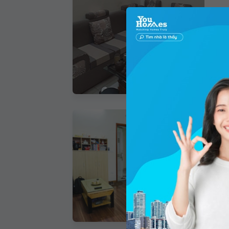
Đại 
73.6
Gi
Bán
Đại 
45m
Gi