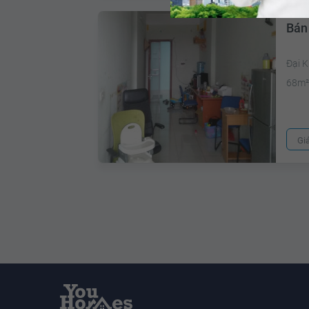
Bán
Đại 
68m
Gi