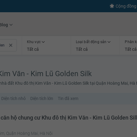
s
+600
Kết nối thành công
Cộng đồng 
Blog
Khu vực
Loại bất động sản
Phân k
Tất cả
Tất cả
Tất cả
Kim Văn - Kim Lũ Golden Silk
nhà đất Khu đô thị Kim Văn - Kim Lũ Golden Silk tại Quận Hoàng Mai, Hà 
Diện tích nhỏ
Diện tích lớn
Tin đã xem
 căn hộ chung cư Khu đô thị Kim Văn - Kim Lũ Golden Sil
Kim, Quận Hoàng Mai, Hà Nội