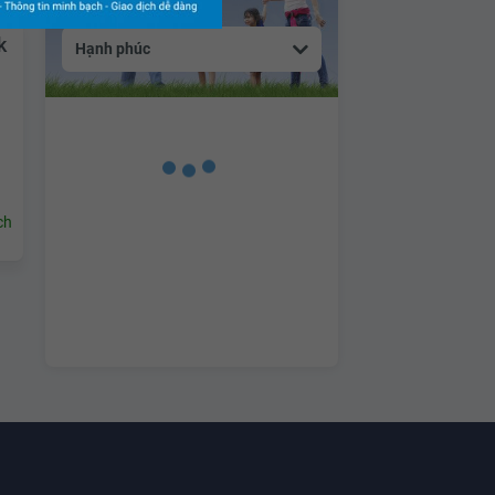
k
Hạnh phúc
ch