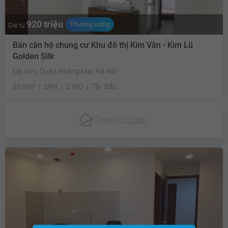
920 triệu
Thương lượng
Giá từ
Bán căn hộ chung cư Khu đô thị Kim Văn - Kim Lũ
Golden Silk
Đại Kim, Quận Hoàng Mai, Hà Nội
53.5m²
2PN
2 WC
Tây Bắc
Chưa có
ưu đãi