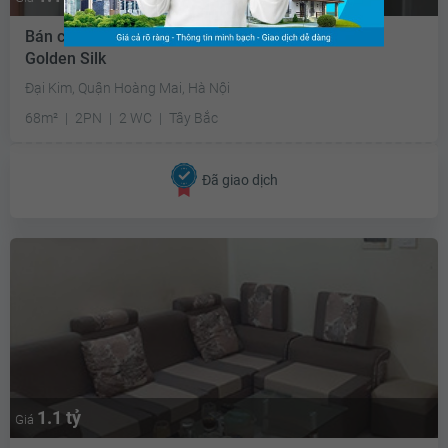
Bán căn hộ chung cư Khu đô thị Kim Văn - Kim Lũ
Golden Silk
Đại Kim, Quận Hoàng Mai, Hà Nội
68m²
2PN
2 WC
Tây Bắc
Đã giao dịch
1.1 tỷ
Giá