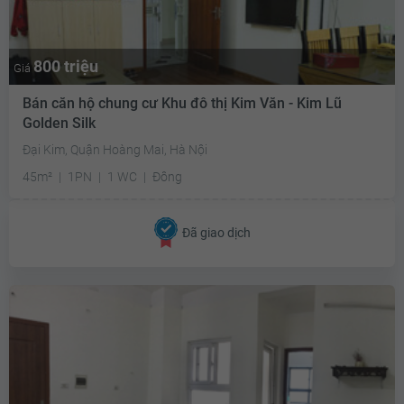
800 triệu
Giá
Bán căn hộ chung cư Khu đô thị Kim Văn - Kim Lũ
Golden Silk
Đại Kim, Quận Hoàng Mai, Hà Nội
45m²
1PN
1 WC
Đông
Đã giao dịch