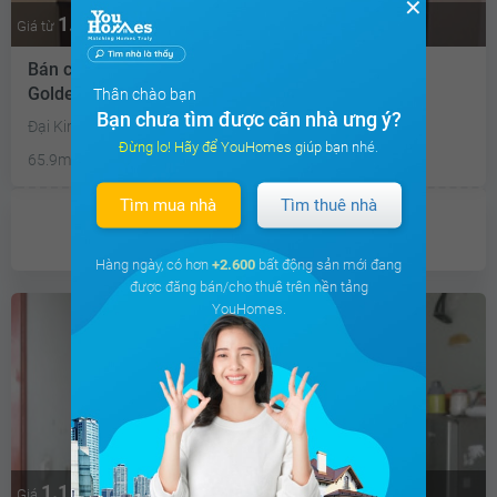
✕
1.4 tỷ
Thương lượng
Giá từ
Bán căn hộ chung cư Khu đô thị Kim Văn - Kim Lũ
Golden Silk
Thân chào bạn
Bạn chưa tìm được căn nhà ưng ý?
Đại Kim, Quận Hoàng Mai, Hà Nội
Đừng lo! Hãy để YouHomes giúp bạn nhé.
65.9m²
2PN
2 WC
Tây Nam
Tìm mua nhà
Tìm thuê nhà
Chưa có
ưu đãi
Hàng ngày, có hơn
+2.600
bất động sản mới đang
được đăng bán/cho thuê trên nền tảng
YouHomes.
1.1 tỷ
Giá