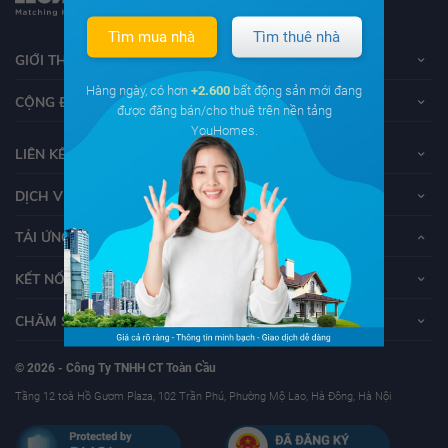
Tìm mua nhà
Tìm thuê nhà
GIỚI THIỆU VỀ YOUHOMES
Hàng ngày, có hơn
+2.600
bất động sản mới đang
CỘNG ĐỒNG YOUHOMERS
được đăng bán/cho thuê trên nền tảng
YouHomes.
LIÊN KẾT
DỊCH VỤ KHÁCH HÀNG
TẢI ỨNG DỤNG YOUHOMES
KẾT NỐI VỚI YOUHOMES
CHĂM SÓC KHÁCH HÀNG
© 2026 - Công Ty TNHH CT Toàn Cầu
Tầng 12 toà Hồ Gươm Plaza, 102 Trần Phú, Phường Mộ Lao, Hà Đông, Hà Nội