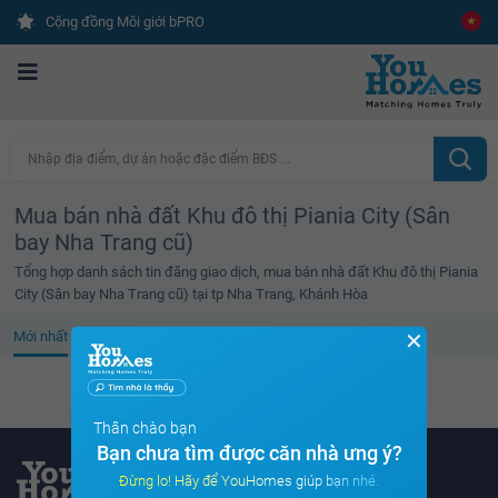
Cộng đồng Môi giới bPRO
Nhập địa điểm, dự án hoặc đặc điểm BĐS ...
Mua bán nhà đất Khu đô thị Piania City (Sân
bay Nha Trang cũ)
Tổng hợp danh sách tin đăng giao dịch, mua bán nhà đất Khu đô thị Piania
City (Sân bay Nha Trang cũ) tại tp Nha Trang, Khánh Hòa
✕
Mới nhất
Giá cao
Diện tích lớn
Tin đã xem
Không tìm thấy tin bất động sản nào
Thân chào bạn
Bạn chưa tìm được căn nhà ưng ý?
Đừng lo! Hãy để YouHomes giúp bạn nhé.