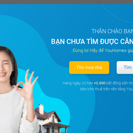
THÂN CHÀO BẠ
BẠN CHƯA TÌM ĐƯỢC CĂN
Đừng lo! Hãy để YouHomes giú
Tìm mua nhà
Tìm 
Hàng ngày, có hơn
+2.600
bất động sản m
bán/cho thuê trên nền tảng Y