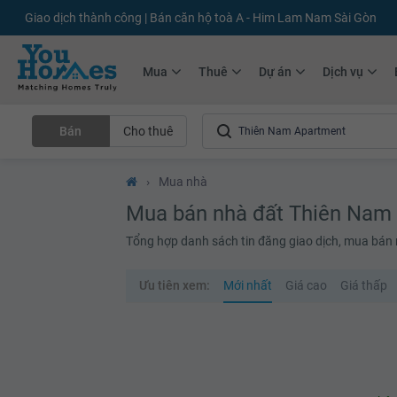
Giao dịch thành công | Bán căn hộ toà A - Him Lam Nam Sài Gòn
Mua
Thuê
Dự án
Dịch vụ
Bán
Cho thuê
›
Mua nhà
Mua bán nhà đất Thiên Nam
Tổng hợp danh sách tin đăng giao dịch, mua bán
Ưu tiên xem:
Mới nhất
Giá cao
Giá thấp