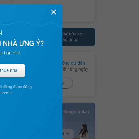
✕
N
Tham khảo ý kiến chia sẻ của hơn
10.000 cư dân trên cộng đồng
 NHÀ ƯNG Ý?
p bạn nhé.
Có hơn
130 cộng đồng cư dân
đang hoạt động sôi nổi hàng ngày
thuê nhà
Xem ngay
ới đang được đăng
ouHomes.
Bảng xếp hạng Cộng đồng cư dân
Tại Hà Nội