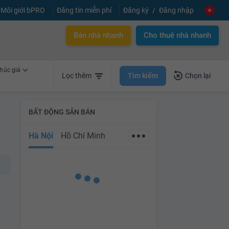
Môi giới bPRO
Đăng tin miễn phí
Đăng ký
Đăng nhập
Bán nhà nhanh
Cho thuê nhà nhanh
húc giá
Tìm kiếm
Lọc thêm
Chọn lại
BẤT ĐỘNG SẢN BÁN
Hà Nội
Hồ Chí Minh