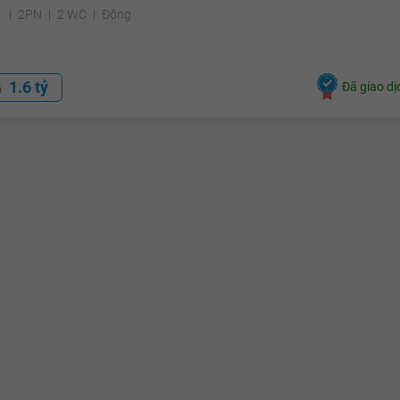
²
2PN
2 WC
Đông
1.6 tỷ
Đã giao dị
á