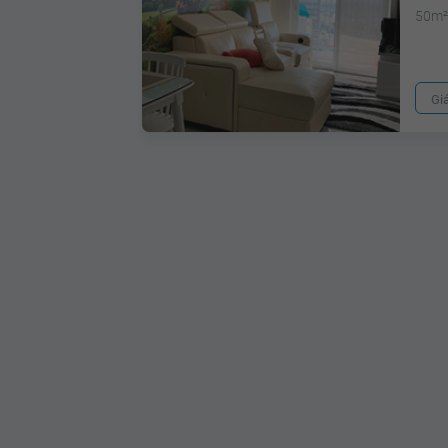
50m
Gi