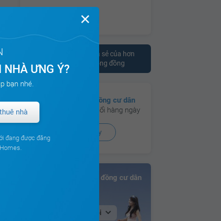
✕
N
Tham khảo ý kiến chia sẻ của hơn
10.000 cư dân trên cộng đồng
 NHÀ ƯNG Ý?
p bạn nhé.
Có hơn
130 cộng đồng cư dân
đang hoạt động sôi nổi hàng ngày
thuê nhà
Xem ngay
ới đang được đăng
ouHomes.
Bảng xếp hạng Cộng đồng cư dân
Tại Hà Nội