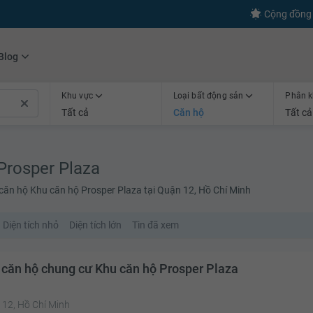
s
+600
Kết nối thành công
Cộng đồng 
Blog
Khu vực
Loại bất động sản
Phân k
Tất cả
Căn hộ
Tất cả
Prosper Plaza
căn hộ Khu căn hộ Prosper Plaza tại Quận 12, Hồ Chí Minh
Diện tích nhỏ
Diện tích lớn
Tin đã xem
 căn hộ chung cư Khu căn hộ Prosper Plaza
 12, Hồ Chí Minh