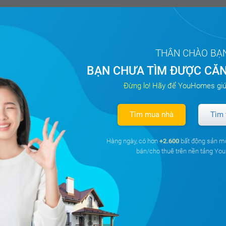
THÂN CHÀO BẠ
BẠN CHƯA TÌM ĐƯỢC CĂN
Đừng lo! Hãy để YouHomes giú
Tìm mua nhà
Tìm 
Hàng ngày, có hơn
+2.600
bất động sản m
bán/cho thuê trên nền tảng Y