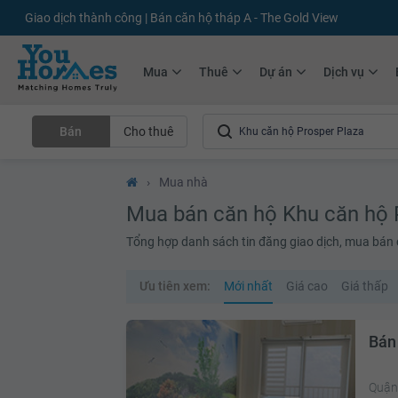
+75.000
Tin đăng mới hàng tháng
+10.000
Thành viên Youhomer
Mua
Thuê
Dự án
Dịch vụ
Bán
Cho thuê
›
Mua nhà
Mua bán căn hộ Khu căn hộ 
Tổng hợp danh sách tin đăng giao dịch, mua bán 
Ưu tiên xem:
Mới nhất
Giá cao
Giá thấp
Bán
Quận