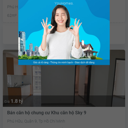
YouHomes.
Phú Hữu, Quận 9, Tp Hồ Chí Minh
62m²
2PN
2 WC
KXĐ
Chưa có
ưu đãi
1.8 tỷ
Giá
Bán căn hộ chung cư Khu căn hộ Sky 9
Phú Hữu, Quận 9, Tp Hồ Chí Minh