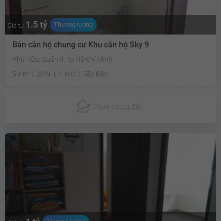
1.5 tỷ
Thương lượng
Giá từ
Bán căn hộ chung cư Khu căn hộ Sky 9
Phú Hữu, Quận 9, Tp Hồ Chí Minh
50m²
2PN
1 WC
Tây Bắc
Chưa có
ưu đãi