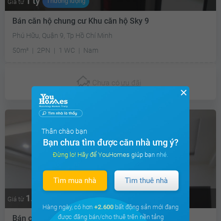
1 tỷ
Thương lượng
Giá từ
Bán căn hộ chung cư Khu căn hộ Sky 9
Phú Hữu, Quận 9, Tp Hồ Chí Minh
50m²
2PN
1 WC
Nam
Chưa có
ưu đãi
✕
Thân chào bạn
Bạn chưa tìm được căn nhà ưng ý?
Đừng lo! Hãy để YouHomes giúp bạn nhé.
Tìm mua nhà
Tìm thuê nhà
1.5 tỷ
Thương lượng
Giá từ
Hàng ngày, có hơn
+2.600
bất động sản mới đang
được đăng bán/cho thuê trên nền tảng
Bán căn hộ chung cư Khu căn hộ Sky 9