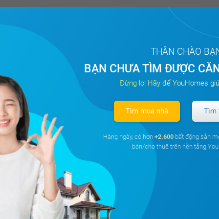
THÂN CHÀO BẠ
BẠN CHƯA TÌM ĐƯỢC CĂN
Đừng lo! Hãy để YouHomes giú
Tìm mua nhà
Tìm 
Hàng ngày, có hơn
+2.600
bất động sản m
bán/cho thuê trên nền tảng Y