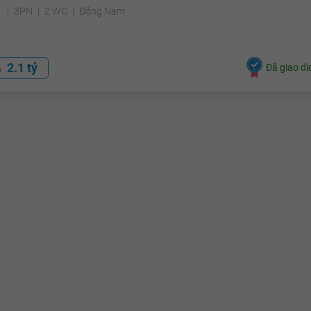
²
3PN
2 WC
Đông Nam
2.1 tỷ
Đã giao dị
á