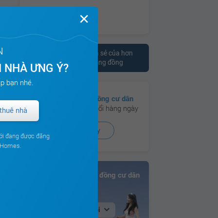
✕
N
Tham khảo ý kiến chia sẻ của hơn
10.000 cư dân trên cộng đồng
 NHÀ ƯNG Ý?
p bạn nhé.
Có hơn
130 cộng đồng cư dân
đang hoạt động sôi nổi hàng ngày
thuê nhà
Xem ngay
ới đang được đăng
ouHomes.
Bảng xếp hạng Cộng đồng cư dân
Tại Hà Nội