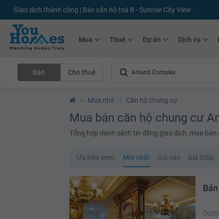
Giao dịch thành công | Bán căn hộ toà B - Sunrise City View
Mua
Thuê
Dự án
Dịch vụ
Bán
Cho thuê
›
Mua nhà
›
Căn hộ chung cư
Mua bán căn hộ chung cư A
Tổng hợp danh sách tin đăng giao dịch, mua bán
Ưu tiên xem:
Mới nhất
Giá cao
Giá thấp
Bán
Dươn