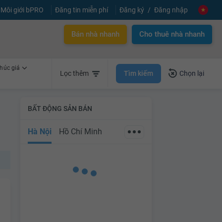
Môi giới bPRO
Đăng tin miễn phí
Đăng ký
Đăng nhập
Bán nhà nhanh
Cho thuê nhà nhanh
húc giá
Tìm kiếm
Lọc thêm
Chọn lại
BẤT ĐỘNG SẢN BÁN
Hà Nội
Hồ Chí Minh