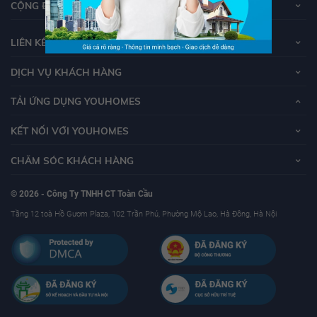
CỘNG ĐỒNG YOUHOMERS
LIÊN KẾT
DỊCH VỤ KHÁCH HÀNG
TẢI ỨNG DỤNG YOUHOMES
KẾT NỐI VỚI YOUHOMES
CHĂM SÓC KHÁCH HÀNG
© 2026 - Công Ty TNHH CT Toàn Cầu
Tầng 12 toà Hồ Gươm Plaza, 102 Trần Phú, Phường Mộ Lao, Hà Đông, Hà Nội