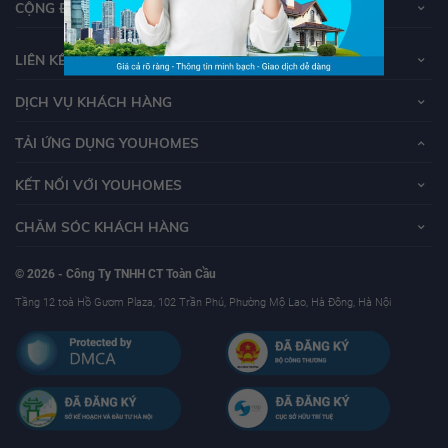
CỘNG ĐỒNG YOUHOMERS
LIÊN KẾT
DỊCH VỤ KHÁCH HÀNG
TẢI ỨNG DỤNG YOUHOMES
KẾT NỐI VỚI YOUHOMES
CHĂM SÓC KHÁCH HÀNG
© 2026 - Công Ty TNHH CT Toàn Cầu
Tầng 12 toà Hồ Gươm Plaza, 102 Trần Phú, Phường Mộ Lao, Hà Đông, Hà Nội