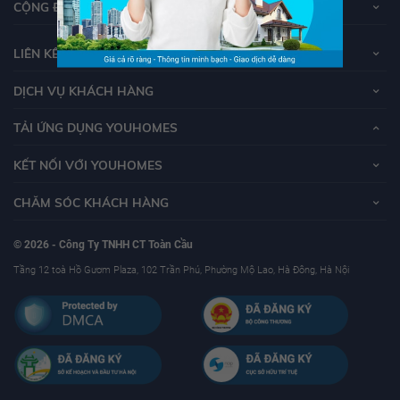
CỘNG ĐỒNG YOUHOMERS
LIÊN KẾT
DỊCH VỤ KHÁCH HÀNG
TẢI ỨNG DỤNG YOUHOMES
KẾT NỐI VỚI YOUHOMES
CHĂM SÓC KHÁCH HÀNG
© 2026 - Công Ty TNHH CT Toàn Cầu
Tầng 12 toà Hồ Gươm Plaza, 102 Trần Phú, Phường Mộ Lao, Hà Đông, Hà Nội