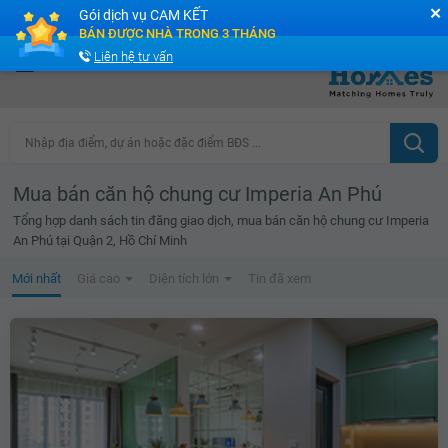
✕
Gói dịch vụ CAM KẾT
Cộng đồng Môi giới bPRO
BÁN ĐƯỢC NHÀ TRONG 3 THÁNG
Liên hệ tư vấn
Nhập địa điểm, dự án hoặc đặc điểm BĐS ...
Mua bán căn hộ chung cư Imperia An Phú
Tổng hợp danh sách tin đăng giao dịch, mua bán căn hộ chung cư Imperia
An Phú tại Quận 2, Hồ Chí Minh
Mới nhất
Giá cao
Diện tích lớn
Tin đã xem