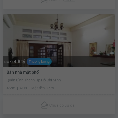
4.8 tỷ
Thương lượng
Giá từ
Bán nhà mặt phố
Quận Bình Thạnh, Tp Hồ Chí Minh
45m²
4PN
Mặt tiền 3.6m
Chưa có
ưu đãi