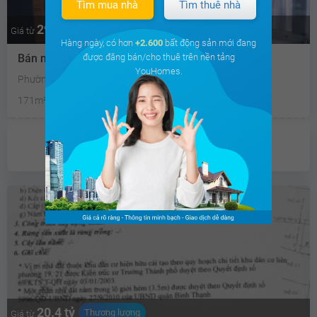
Tìm mua nhà
Tìm thuê nhà
29.4 tỷ
Thương lượng
Giá từ
Hàng ngày, có hơn
+2.600
bất động sản mới đang
được đăng bán/cho thuê trên nền tảng
Bán nhà mặt phố
YouHomes.
Phường 2, Quận Bình Thạnh, Thành Phố Hồ Chí Minh
171m²
Chưa có
ưu đãi
20.4 tỷ
Thương lượng
Giá từ