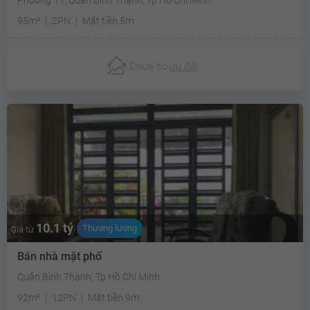
95m²
2PN
Mặt tiền 5m
Chưa có
ưu đãi
10.1 tỷ
Thương lượng
Giá từ
Bán nhà mặt phố
Quận Bình Thạnh, Tp Hồ Chí Minh
92m²
12PN
Mặt tiền 9m