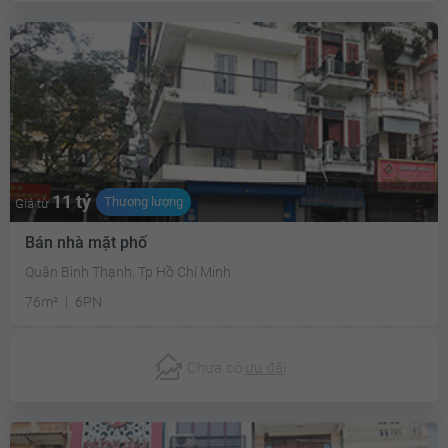
11 tỷ
Thương lượng
Giá từ
Bán nhà mặt phố
Quận Bình Thạnh, Tp Hồ Chí Minh
76m²
6PN
Chưa có
ưu đãi