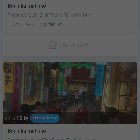
Bán nhà mặt phố
Phường 5, Quận Bình Thạnh, Tp Hồ Chí Minh
100m²
9PN
Mặt tiền 5m
Chưa có
ưu đãi
12 tỷ
Thương lượng
Giá từ
Bán nhà mặt phố
Phường 11, Quận Bình Thạnh, Tp Hồ Chí Minh