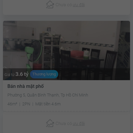
Chưa có
ưu đãi
3.6 tỷ
Thương lượng
Giá từ
Bán nhà mặt phố
Phường 5, Quận Bình Thạnh, Tp Hồ Chí Minh
46m²
2PN
Mặt tiền 4.6m
Chưa có
ưu đãi