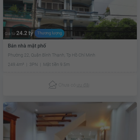
24.2 tỷ
Thương lượng
Giá từ
Bán nhà mặt phố
Phường 22, Quận Bình Thạnh, Tp Hồ Chí Minh
249.4m²
3PN
Mặt tiền 9.5m
Chưa có
ưu đãi