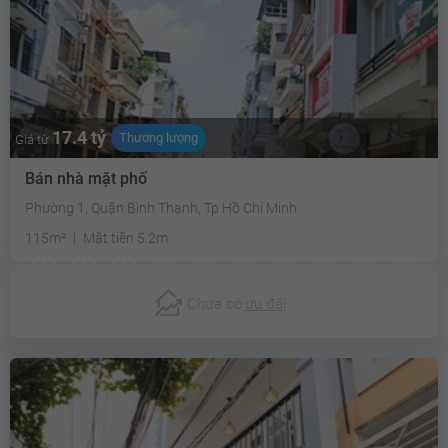
17.4 tỷ
Thương lượng
Giá từ
Bán nhà mặt phố
Phường 1, Quận Bình Thạnh, Tp Hồ Chí Minh
115m²
Mặt tiền 5.2m
Chưa có
ưu đãi