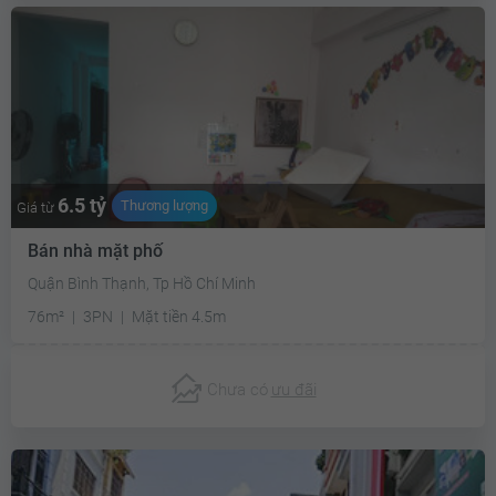
6.5 tỷ
Thương lượng
Giá từ
Bán nhà mặt phố
Quận Bình Thạnh, Tp Hồ Chí Minh
76m²
3PN
Mặt tiền 4.5m
Chưa có
ưu đãi