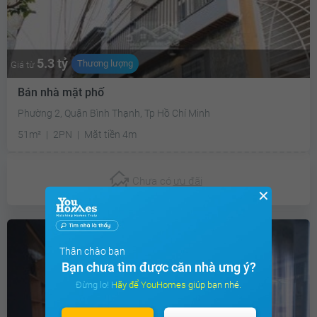
5.3 tỷ
Thương lượng
Giá từ
Bán nhà mặt phố
Phường 2, Quận Bình Thạnh, Tp Hồ Chí Minh
51m²
2PN
Mặt tiền 4m
Chưa có
ưu đãi
✕
Thân chào bạn
Bạn chưa tìm được căn nhà ưng ý?
Đừng lo! Hãy để YouHomes giúp bạn nhé.