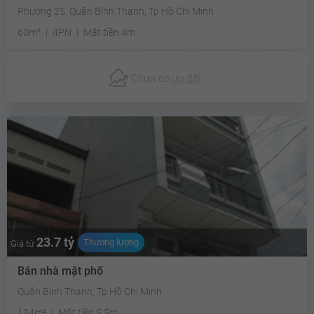
Phường 25, Quận Bình Thạnh, Tp Hồ Chí Minh
60m²
4PN
Mặt tiền 4m
Chưa có
ưu đãi
23.7 tỷ
Thương lượng
Giá từ
Bán nhà mặt phố
Quận Bình Thạnh, Tp Hồ Chí Minh
104m²
Mặt tiền 5.5m