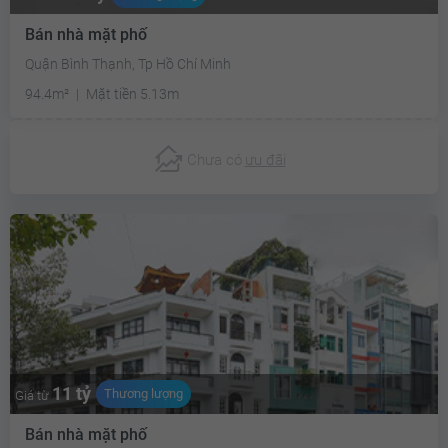
Bán nhà mặt phố
Quận Bình Thạnh, Tp Hồ Chí Minh
94.4m²
Mặt tiền 5.13m
Chưa có
ưu đãi
11 tỷ
Thương lượng
Giá từ
Bán nhà mặt phố