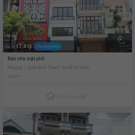
17.4 tỷ
Thương lượng
Giá từ
Bán nhà mặt phố
Phường 1, Quận Bình Thạnh, Tp Hồ Chí Minh
100m²
Chưa có
ưu đãi