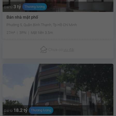
3 tỷ
Thương lượng
Giá từ
Bán nhà mặt phố
Phường 5, Quận Bình Thạnh, Tp Hồ Chí Minh
27m²
3PN
Mặt tiền 3.5m
Chưa có
ưu đãi
18.2 tỷ
Thương lượng
Giá từ