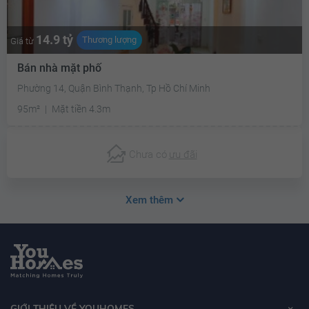
14.9 tỷ
Thương lượng
Giá từ
Bán nhà mặt phố
Phường 14, Quận Bình Thạnh, Tp Hồ Chí Minh
95m²
Mặt tiền 4.3m
Chưa có
ưu đãi
Xem thêm
GIỚI THIỆU VỀ YOUHOMES