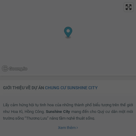
Rèm gỗ
Rèm inox
Bếp hồng ngoại dương
Tủ lạnh
Lò nướng
Tủ bếp
Máy rửa bát
Bồn rửa bát đơn
Bồn rửa bát đôi
Bàn ăn
Bàn sơ chế thức ăn
Máy hút mùi
Bồn tắm
Vách kính nhà tắm
Vòi hoa sen
Toilet
Quạt thông gió
Bồn rửa mặt
Lò sưởi
Tủ đựng sách
GIỚI THIỆU VỀ DỰ ÁN
CHUNG CƯ SUNSHINE CITY
Kệ trang trí
Rèm
Lấy cảm hứng hội tụ tinh hoa của những thành phố biểu tượng trên thế giới
Kệ để đồ
Máy hút bụi
như Hoa Kì, Hồng Công.
Sunshine City
mang đến cho Quý cư dân một môi
TV
Bộ sofa
trường sống “Thượng Lưu” nâng tầm nghệ thuật sống.
Bàn uống nước
Thiết bị âm thanh
Xem thêm
Đèn chùm
Bàn thờ/tủ thờ