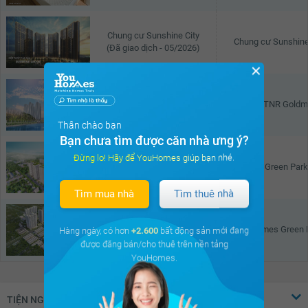
Chung cư Sunshine City
Chung cư Sunshine
(Đã giao dịch - 05/2026)
✕
Khu đô thị TNR Goldmark City
Khu đô thị TNR Goldm
(Đã giao dịch - 06/2026)
Thân chào bạn
Bạn chưa tìm được căn nhà ưng ý?
Đừng lo! Hãy để YouHomes giúp bạn nhé.
Chung cư Green Park Tower
Chung cư Green Park
(Đã giao dịch - 05/2026)
Tìm mua nhà
Tìm thuê nhà
Vinhomes Green Bay
Vinhomes Green 
Hàng ngày, có hơn
+2.600
bất động sản mới đang
(Đã giao dịch - 05/2026)
được đăng bán/cho thuê trên nền tảng
YouHomes.
TIỆN NGHI