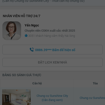
(Căn hộ Chung cư Sunshine City - Thuê căn hộ chung cư)
NHÂN VIÊN HỖ TRỢ 24/7
Yến Ngọc
Chuyên viên CSKH xuất sắc nhất 2025
3051 khách hàng cảm thấy hài lòng
0886.39***
Bấm để hiện số
ĐẶT LỊCH XEM NHÀ
BẢNG SO SÁNH GIÁ THỰC
Căn hộ
Tòa
Chung cư Sunshine City
Chung cư Sunshine
(Căn đang xem)