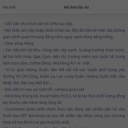
Nội thất
Nội thất đầy đủ
- CĐT cần cho thuê căn hộ 3PN cao cấp,
- Nội thất cao cấp nhập khẩu Châu âu, đầy đủ tiện ích hiện đại, không
gian cảnh quan thoáng đãng nằm ngay cạnh dòng sông Hồng,
- View sông Hồng
- Các tiện ích nội khu: Công viên cây xanh, Quảng trường nhạc nước,
bể bơi bốn mùa, Spa, Gym, siêu thị, trường mầm non quốc tế, trung
tâm mua sắm, Coffee Shop, nhà hàng ÂU- Á - Việt...
- Vị trí: giao thông thuận tiện kết nối với các tuyến phố trọng yếu
đường Võ Chí Công, Xuân La, Lạc Long Quân, Hoàng Quốc Việt, cầu
Nhật Tân, Sân bay Nội Bài.....
- Khu dân trí cao, an ninh tốt, camera quan sát
- Hệ thống thang bộ, thoát hiểm, PCCC, xử lý rác thải chất lượng đồng
bộ, khuôn viên hành lang rộng rãi.
- YouHomes phân phối chính thức các dòng sản phẩm căn hộ cho
thuê của CĐT Sunshine và còn rất nhiều căn khác cùng các chương
trình hỗ trợ để KH có giá thuê tốt nhất