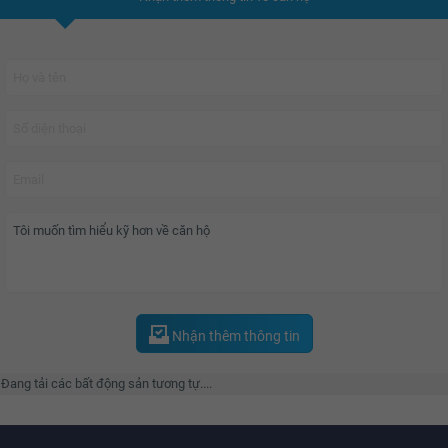
Phương án 2
: Hỗ trợ khách hàng 40% giá trị căn hộ Ls 0%/năm. Thời hạn ưu
đãi 24 tháng đến ngày 15/8/2022 (Ân hạn nợ gốc trong thời gian Htls).
Phương án 3
: Khách hàng thanh toán sớm 95% giá trị căn hộ được chiết
khấu ngay 10% giá trị căn hộ.
Ngân hàng bảo lãnh?
Ngân hàng bảo lãnh dự án
Sunshine City
là Sacombank - Ngân hàng thương
mại cổ phần Sài Gòn Thương Tín.
Sacombank có vốn điều lệ là 14.176 tỷ đồng, được coi là ngân hàng thương
Nhận thêm thông tin
mại cổ phần có vốn điều lệ và hệ thống chi nhánh lớn nhất Việt Nam.
Đang tải các bất động sản tương tự....
Quy mô và tiện ích?