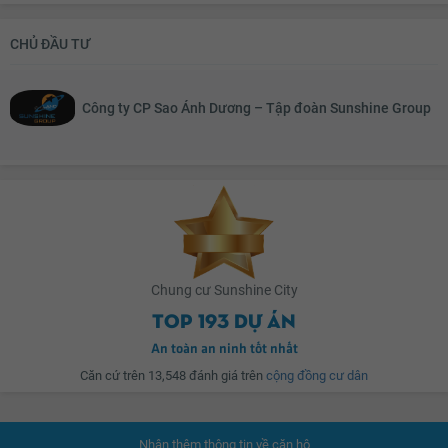
Sunshine City ở đâu?
Tủ giầy
Đèn ốp trần phòng khách
CHỦ ĐẦU TƯ
Giàn phơi thông minh
Máy giặt
Sunshine City tọa lạc một vị trí đắc địa trong khu đô thị Nam Thăng Long -
Kho chứa đồ
Đèn ốp trần nhà tắm
Ciputra với mặt tiền hướng ra phía đường Võ Chí Công.
Công ty CP Sao Ánh Dương – Tập đoàn Sunshine Group
Chắn ban công
Lưới an toàn
Cửa nhôm kính
Đèn ốp trần ban công
Chính sách ưu đãi?
Tặng gói nội thất 300tr cho căn hộ 02 Phòng ngủ.
Chung cư Sunshine City
Tặng gói nội thất trị giá 500 triệu đồng cho căn hộ 03 Phòng ngủ và Duplex.
Top 193 dự án
An toàn an ninh tốt nhất
Căn cứ trên 13,548 đánh giá trên
cộng đồng cư dân
Phương án 1
: Hỗ trợ khách hàng 70% giá trị căn hộ ls 0%/năm. Thời hạn ưu
đãi 15 tháng đến ngày 15/11/2021 (Ân hạn nợ gốc trong thời gian htls).
Nhận thêm thông tin về căn hộ