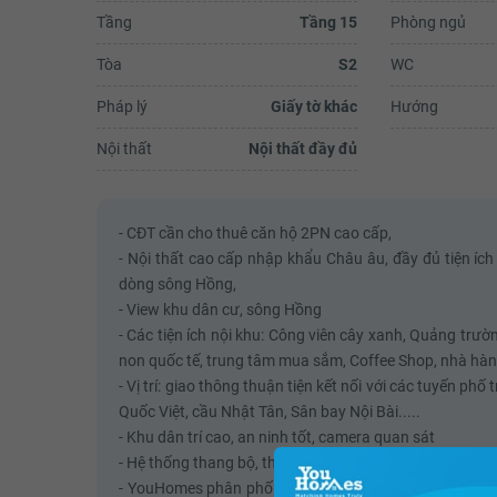
Tầng
Tầng 15
Phòng ngủ
Tòa
S2
WC
Pháp lý
Giấy tờ khác
Hướng
Nội thất
Nội thất đầy đủ
- CĐT cần cho thuê căn hộ 2PN cao cấp,
- Nội thất cao cấp nhập khẩu Châu âu, đầy đủ tiện í
dòng sông Hồng,
- View khu dân cư, sông Hồng
- Các tiện ích nội khu: Công viên cây xanh, Quảng trư
non quốc tế, trung tâm mua sắm, Coffee Shop, nhà hàng 
- Vị trí: giao thông thuận tiện kết nối với các tuyến 
Quốc Việt, cầu Nhật Tân, Sân bay Nội Bài.....
- Khu dân trí cao, an ninh tốt, camera quan sát
- Hệ thống thang bộ, thoát hiểm, PCCC, xử lý rác thải c
- YouHomes phân phối chính thức các dòng sản phẩm 