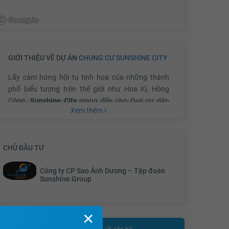
GIỚI THIỆU VỀ DỰ ÁN
CHUNG CƯ SUNSHINE CITY
Lấy cảm hứng hội tụ tinh hoa của những thành
phố biểu tượng trên thế giới như Hoa Kì, Hồng
Công.
Sunshine City
mang đến cho Quý cư dân
Xem thêm
một môi trường sống “Thượng Lưu” nâng tầm
nghệ thuật sống.
CHỦ ĐẦU TƯ
Sunshine City ở đâu?
Công ty CP Sao Ánh Dương – Tập đoàn
Sunshine Group
Sunshine City tọa lạc một vị trí đắc địa trong khu
đô thị Nam Thăng Long - Ciputra với mặt tiền
✕
hướng ra phía đường Võ Chí Công.