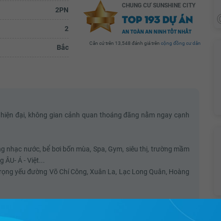
CHUNG CƯ SUNSHINE CITY
2PN
TOP 193 DỰ ÁN
2
AN TOÀN AN NINH TỐT NHẤT
Căn cứ trên 13,548 đánh giá trên
cộng đồng cư dân
Bắc
ch hiện đại, không gian cảnh quan thoáng đãng nằm ngay cạnh
ờng nhạc nước, bể bơi bốn mùa, Spa, Gym, siêu thị, trường mầm
ÂU- Á - Việt...
phố trọng yếu đường Võ Chí Công, Xuân La, Lạc Long Quân, Hoàng
hất lượng đồng bộ, khuôn viên hành lang rộng rãi.
căn hộ cho thuê của CĐT Sunshine và còn rất nhiều căn khác