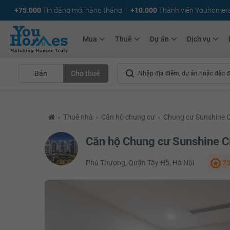
+75.000
Tin đăng mới hàng tháng
+10.000
Thành viên Youhomer
Mua
Thuê
Dự án
Dịch vụ
Bán
Cho thuê
›
Thuê nhà
›
Căn hộ chung cư
›
Chung cư Sunshine C
Căn hộ Chung cư Sunshine C
Phú Thượng, Quận Tây Hồ, Hà Nội
23