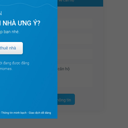
Nhận thêm thông tin về căn hộ
N
Chính sách ưu đãi?
 NHÀ ƯNG Ý?
p bạn nhé.
Tặng gói nội thất 300tr cho căn hộ 02 Phòng ngủ.
thuê nhà
Tặng gói nội thất trị giá 500 triệu đồng cho căn hộ
03 Phòng ngủ và Duplex.
ới đang được đăng
ouHomes.
Phương án 1
: Hỗ trợ khách hàng 70% giá trị căn
hộ ls 0%/năm. Thời hạn ưu đãi 15 tháng đến ngày
Nhận thêm thông tin
15/11/2021 (Ân hạn nợ gốc trong thời gian htls).
Phương án 2
: Hỗ trợ khách hàng 40% giá trị căn
hộ Ls 0%/năm. Thời hạn ưu đãi 24 tháng đến ngày