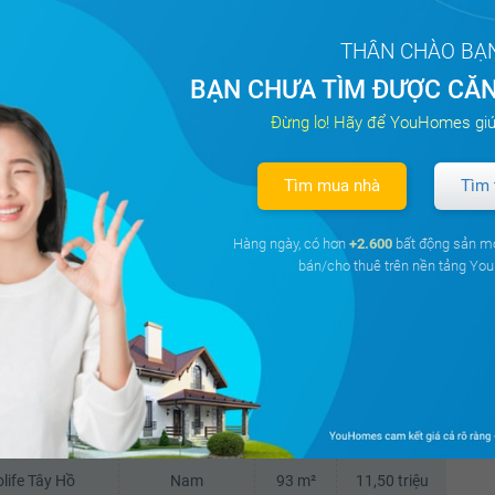
t
ư)
THÂN CHÀO BẠ
BẠN CHƯA TÌM ĐƯỢC CĂN
Đừng lo! Hãy để YouHomes giú
Tìm mua nhà
Tìm 
Tòa
Hướng ban công
Diện tích
Giá cho thuê
Hàng ngày, có hơn
+2.600
bất động sản m
bán/cho thuê trên nền tảng Y
ư Sunshine City
Bắc
85.2 m²
11.1 triệu
ư Sunshine City
Đông Nam
85.9 m²
12,30 triệu
life Tây Hồ
Nam
93 m²
11,50 triệu