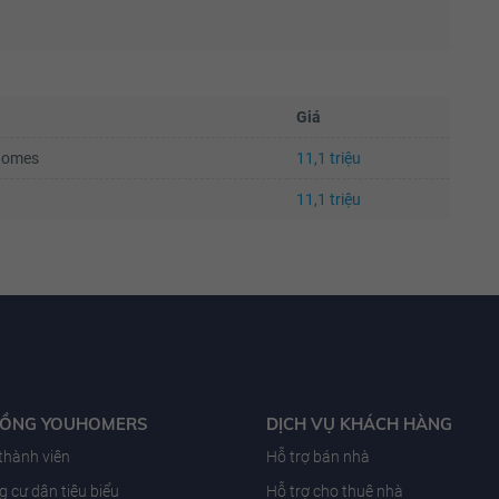
Giá
uHomes
11,1 triệu
11,1 triệu
ĐỒNG YOUHOMERS
DỊCH VỤ KHÁCH HÀNG
 thành viên
Hỗ trợ bán nhà
 cư dân tiêu biểu
Hỗ trợ cho thuê nhà