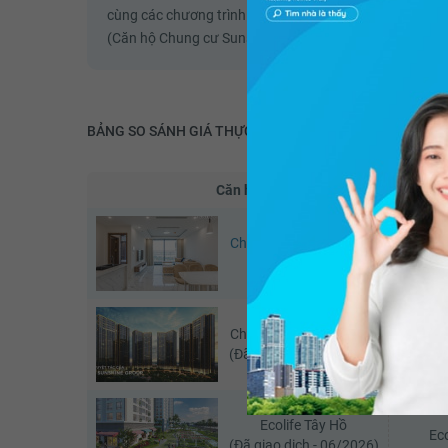
cùng các chương trình hỗ trợ để KH có giá thuê tốt nhấ
(Căn hộ Chung cư Sunshine City - Thuê căn hộ chung c
BẢNG SO SÁNH GIÁ THỰC
Căn hộ
Chung cư Sunshine City
Chung c
(Căn đang xem)
Chung cư Sunshine City
Chung c
(Đã giao dịch - 06/2026)
Ecolife Tây Hồ
Eco
(Đã giao dịch - 06/2026)