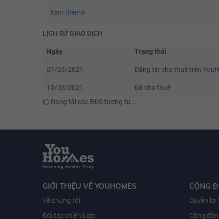
Xem thêm
LỊCH SỬ GIAO DỊCH
Ngày
Trạng thái
07/03/2021
Đăng tin cho thuê trên Yo
10/03/2021
Đã cho thuê
Đang tải các BĐS tương tự....
GIỚI THIỆU VỀ YOUHOMES
CỘNG 
Về chúng tôi
Quyền lợi
Đối tác chiến lược
Cộng đồng