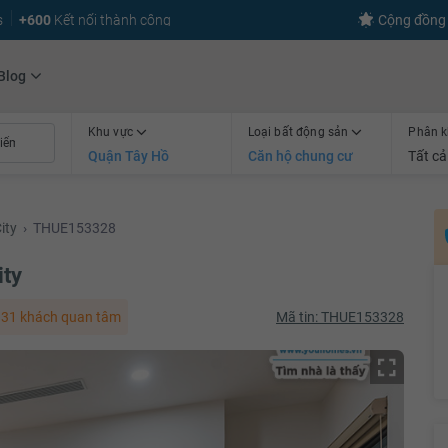
s
+600
Kết nối thành công
Cộng đồng 
Blog
Khu vực
Loại bất động sản
Phân k
Quận Tây Hồ
Căn hộ chung cư
Tất cả
ity
›
THUE153328
ity
31 khách quan tâm
Mã tin: THUE153328