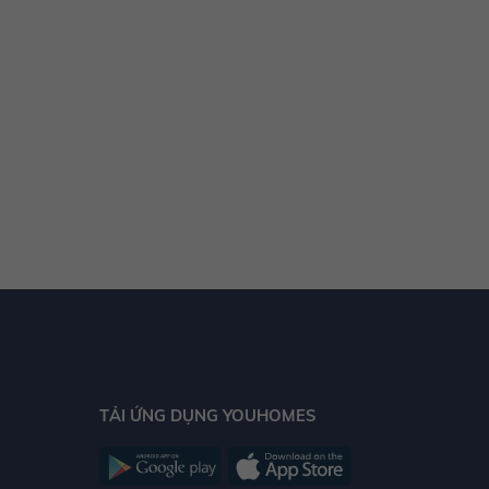
Quy mô và tiện ích?
Chung cư Sunshine City
là dự án căn hộ cao cấp
được tập đoàn Sunshine Group đầu tư với tổng số
vốn lên tới 4.000 tỷ đồng.
Dự án bao gồm 6 tòa tháp nằm trên diện tích hơn
10 ha, cung cấp cho khách hàng cũng như các nhà
đầu tư hơn 2,000 căn hộ với đầy đủ nội thất cao
cấp. Lấy cảm hứng từ dòng sông Hudson và tháp
tài chính Freedom Tower (Tháp Tự Do) của New
York phồn hoa, Sunshine City được xây dựng tại bờ
Nam sông Hồng, nơi hưởng trọn sinh khí thịnh
vượng từ dòng chảy tài lộc.
TẢI ỨNG DỤNG YOUHOMES
Điểm nhấn không gian của
Sunshine City
là cảnh