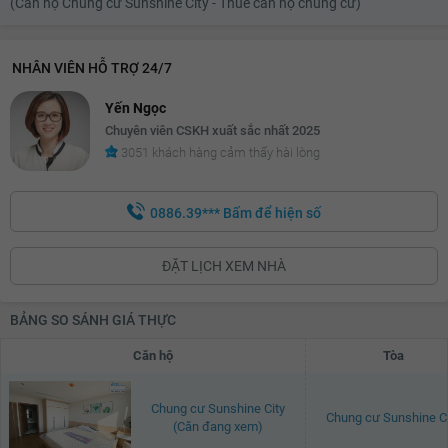
(Căn hộ Chung cư Sunshine City - Thuê căn hộ chung cư)
NHÂN VIÊN HỖ TRỢ 24/7
Yến Ngọc
Chuyên viên CSKH xuất sắc nhất 2025
3051 khách hàng cảm thấy hài lòng
0886.39***
Bấm để hiện số
ĐẶT LỊCH XEM NHÀ
BẢNG SO SÁNH GIÁ THỰC
Căn hộ
Tòa
Chung cư Sunshine City
Chung cư Sunshine Ci
(Căn đang xem)