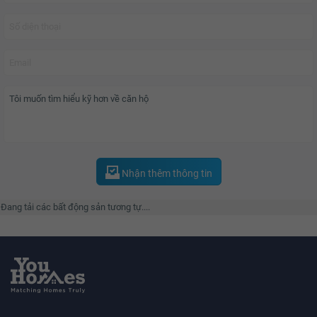
khấu ngay 10% giá trị căn hộ.
Ngân hàng bảo lãnh?
Ngân hàng bảo lãnh dự án
Sunshine City
là Sacombank - Ngân hàng thương
mại cổ phần Sài Gòn Thương Tín.
Sacombank có vốn điều lệ là 14.176 tỷ đồng, được coi là ngân hàng thương
Nhận thêm thông tin
mại cổ phần có vốn điều lệ và hệ thống chi nhánh lớn nhất Việt Nam.
Đang tải các bất động sản tương tự....
Quy mô và tiện ích?
Chung cư Sunshine City
là dự án căn hộ cao cấp được tập đoàn Sunshine
Group đầu tư với tổng số vốn lên tới 4.000 tỷ đồng.