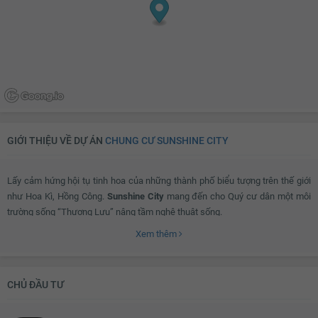
Bồn rửa bát đôi
Bàn ăn
Bàn sơ chế thức ăn
Máy hút mùi
Bồn tắm
Vách kính nhà tắm
Vòi hoa sen
Toilet
Quạt thông gió
Bồn rửa mặt
Lò sưởi
Tủ đựng sách
GIỚI THIỆU VỀ DỰ ÁN
CHUNG CƯ SUNSHINE CITY
Kệ trang trí
Rèm
Lấy cảm hứng hội tụ tinh hoa của những thành phố biểu tượng trên thế giới
Kệ để đồ
Máy hút bụi
như Hoa Kì, Hồng Công.
Sunshine City
mang đến cho Quý cư dân một môi
TV
Bộ sofa
trường sống “Thượng Lưu” nâng tầm nghệ thuật sống.
Bàn uống nước
Thiết bị âm thanh
Xem thêm
Đèn chùm
Bàn thờ/tủ thờ
Sunshine City ở đâu?
Tủ giầy
Đèn ốp trần phòng khách
CHỦ ĐẦU TƯ
Giàn phơi thông minh
Máy giặt
Sunshine City tọa lạc một vị trí đắc địa trong khu đô thị Nam Thăng Long -
Kho chứa đồ
Đèn ốp trần nhà tắm