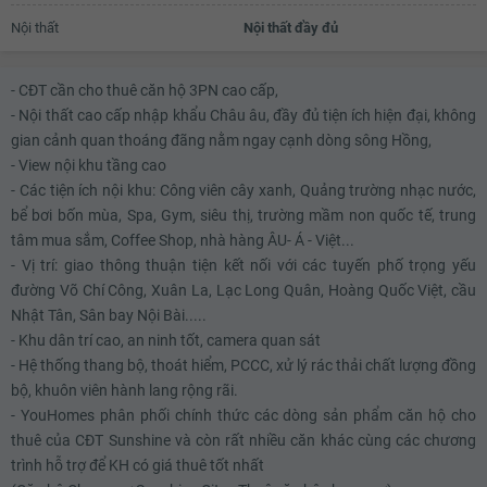
Nội thất
Nội thất đầy đủ
- CĐT cần cho thuê căn hộ 3PN cao cấp,
- Nội thất cao cấp nhập khẩu Châu âu, đầy đủ tiện ích hiện đại, không
gian cảnh quan thoáng đãng nằm ngay cạnh dòng sông Hồng,
- View nội khu tầng cao
- Các tiện ích nội khu: Công viên cây xanh, Quảng trường nhạc nước,
bể bơi bốn mùa, Spa, Gym, siêu thị, trường mầm non quốc tế, trung
tâm mua sắm, Coffee Shop, nhà hàng ÂU- Á - Việt...
- Vị trí: giao thông thuận tiện kết nối với các tuyến phố trọng yếu
đường Võ Chí Công, Xuân La, Lạc Long Quân, Hoàng Quốc Việt, cầu
Nhật Tân, Sân bay Nội Bài.....
- Khu dân trí cao, an ninh tốt, camera quan sát
- Hệ thống thang bộ, thoát hiểm, PCCC, xử lý rác thải chất lượng đồng
bộ, khuôn viên hành lang rộng rãi.
- YouHomes phân phối chính thức các dòng sản phẩm căn hộ cho
thuê của CĐT Sunshine và còn rất nhiều căn khác cùng các chương
trình hỗ trợ để KH có giá thuê tốt nhất