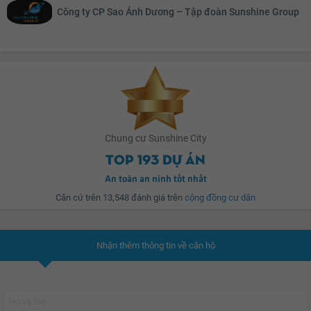
Ciputra với mặt tiền hướng ra phía đường Võ Chí Công.
Công ty CP Sao Ánh Dương – Tập đoàn Sunshine Group
Chắn ban công
Lưới an toàn
Cửa nhôm kính
Đèn ốp trần ban công
Chính sách ưu đãi?
Tặng gói nội thất 300tr cho căn hộ 02 Phòng ngủ.
Chung cư Sunshine City
Tặng gói nội thất trị giá 500 triệu đồng cho căn hộ 03 Phòng ngủ và Duplex.
Top 193 dự án
An toàn an ninh tốt nhất
Căn cứ trên 13,548 đánh giá trên
cộng đồng cư dân
Phương án 1
: Hỗ trợ khách hàng 70% giá trị căn hộ ls 0%/năm. Thời hạn ưu
đãi 15 tháng đến ngày 15/11/2021 (Ân hạn nợ gốc trong thời gian htls).
Nhận thêm thông tin về căn hộ
Phương án 2
: Hỗ trợ khách hàng 40% giá trị căn hộ Ls 0%/năm. Thời hạn ưu
đãi 24 tháng đến ngày 15/8/2022 (Ân hạn nợ gốc trong thời gian Htls).
Phương án 3
: Khách hàng thanh toán sớm 95% giá trị căn hộ được chiết