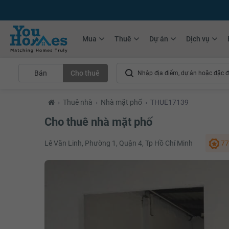
+75.000
Tin đăng mới hàng tháng
+10.000
Thành viên Youhomer
Mua
Thuê
Dự án
Dịch vụ
Bán
Cho thuê
›
Thuê nhà
›
Nhà mặt phố
›
THUE17139
Cho thuê nhà mặt phố
Lê Văn Linh, Phường 1, Quận 4, Tp Hồ Chí Minh
77