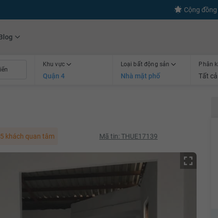
s
+600
Kết nối thành công
Cộng đồng 
Blog
Khu vực
Loại bất động sản
Phân k
Quận 4
Nhà mặt phố
Tất cả
5 khách quan tâm
Mã tin: THUE17139