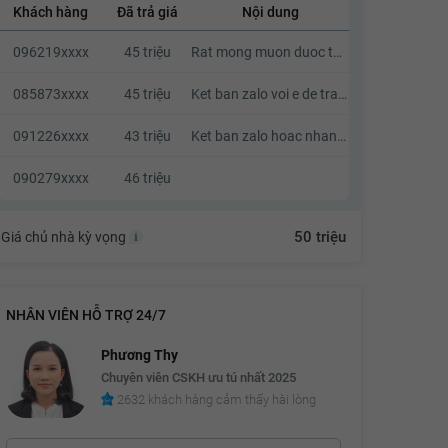
Khách hàng
Đã trả giá
Nội dung
41.3 triệu
096219xxxx
45 triệu
Rat mong muon duoc thuong luong
41.4 triệu
41.5 triệu
085873xxxx
45 triệu
Ket ban zalo voi e de trao doi dx k a
41.6 triệu
091226xxxx
43 triệu
Ket ban zalo hoac nhan tin a. Khong goi nhaa vi toi kha ban
41.7 triệu
090279xxxx
46 triệu
41.8 triệu
41.9 triệu
50 triệu
Giá chủ nhà kỳ vọng
42 triệu
42.1 triệu
NHÂN VIÊN HỖ TRỢ 24/7
42.2 triệu
Phương Thy
42.3 triệu
Chuyên viên CSKH ưu tú nhất 2025
2632 khách hàng cảm thấy hài lòng
42.4 triệu
42.5 triệu