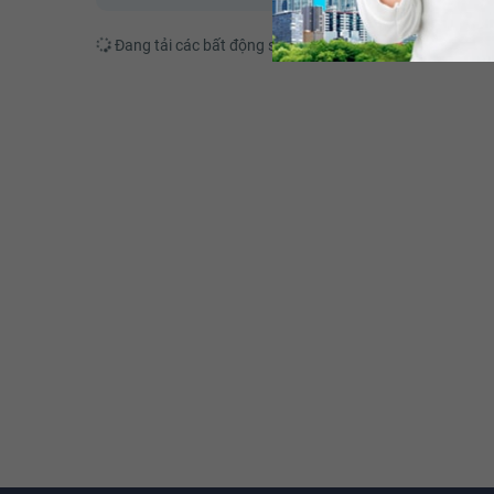
Đang tải các bất động sản tương tự....