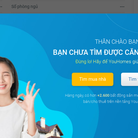
--
Số phòng ngủ
---
--
--
THÂN CHÀO BẠ
BẠN CHƯA TÌM ĐƯỢC CĂN
Đừng lo! Hãy để YouHomes giú
ê Văn Linh - Nguyễn Tất Thành 20m.
Tìm mua nhà
Tìm 
ây dựng sẳn 50% dt.
Hàng ngày, có hơn
+2.600
bất động sản m
 chứng.
bán/cho thuê trên nền tảng Y
ể cải tạo để phù hợp mô hình kinh doanh.