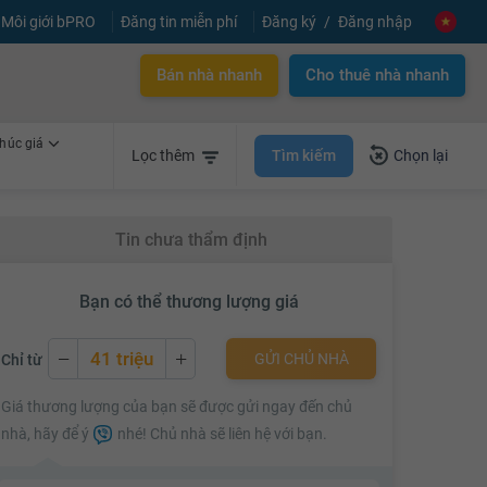
Môi giới bPRO
Đăng tin miễn phí
Đăng ký
Đăng nhập
Bán nhà nhanh
Cho thuê nhà nhanh
húc giá
Tìm kiếm
Lọc thêm
Chọn lại
Tin chưa thẩm định
Bạn có thể thương lượng giá
41 triệu
GỬI CHỦ NHÀ
Chỉ từ
41 triệu
Giá thương lượng của bạn sẽ được gửi ngay đến chủ
41.1 triệu
nhà, hãy để ý
nhé! Chủ nhà sẽ liên hệ với bạn.
41.2 triệu