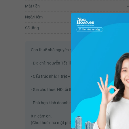
Mặt tiền
-
Ngõ/Hẻm
-
Số tầng
-
Cho thuê nhà nguyên căn mặt tiền cụ thể như sau:
- Địa chỉ: Nguyễn Tất Thành, P.13, Q.4. Cách Ngã ba L
- Cấu trúc nhà: 1 trệt + lửng + 2 lầu + sân thượng có x
- Giá cho thuê: HĐ tối thiểu 2 năm: 50tr/tháng, có công
- Phù hợp kinh doanh mọi ngành nghề. Người thuê có th
Xin cảm ơn.
(Cho thuê nhà mặt phố - Thuê nhà mặt phố)