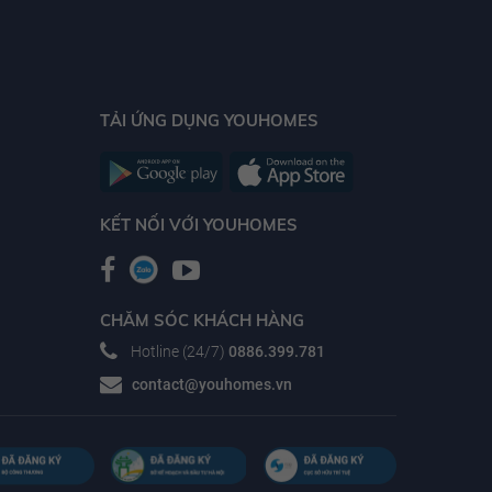
45.1 triệu
45.2 triệu
45.3 triệu
TẢI ỨNG DỤNG YOUHOMES
45.4 triệu
45.5 triệu
45.6 triệu
KẾT NỐI VỚI YOUHOMES
45.7 triệu
45.8 triệu
45.9 triệu
CHĂM SÓC KHÁCH HÀNG
Hotline (24/7)
0886.399.781
46 triệu
contact@youhomes.vn
46.1 triệu
46.2 triệu
46.3 triệu