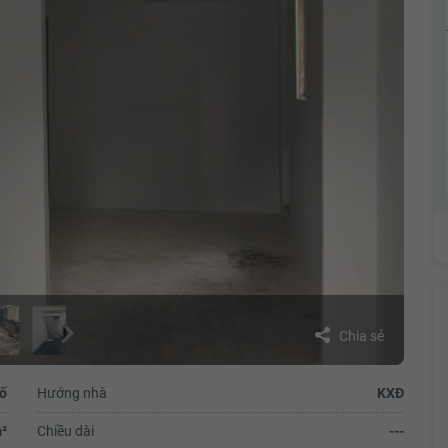
Chia sẻ
ố
Hướng nhà
KXĐ
²
Chiều dài
---