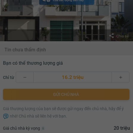
Chia sẻ
Tin chưa thẩm định
Bạn có thể thương lượng giá
16.2 triệu
Chỉ từ
16.2 triệu
GỬI CHỦ NHÀ
16.3 triệu
Giá thương lượng của bạn sẽ được gửi ngay đến chủ nhà, hãy để ý
16.4 triệu
nhé! Chủ nhà sẽ liên hệ với bạn.
16.5 triệu
20 triệu
Giá chủ nhà kỳ vọng
16.6 triệu