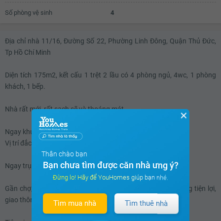
17.9 triệu
Số phòng vệ sinh
4
18 triệu
18.1 triệu
Địa chỉ nhà 11/16, Đường Số 22, Phường Linh Đông, Quận Thủ Đức,
Tp Hồ Chí Minh
18.2 triệu
Diện tích 175m2, kết cấu 1 trệt 2 lầu có 4 phòng ngủ, 4wc, 1 phòng
18.3 triệu
khách, 1 bếp.
18.4 triệu
Nhà rất mới, rất sạch sẽ và thoáng mát.
18.5 triệu
✕
18.6 triệu
Ngay khu dân cư an ninh, yên tĩnh dân trí cao.
Vị trí đắc địa ngay trung tâm hành chính Q Thủ Đức.
18.7 triệu
Thân chào bạn
Bạn chưa tìm được căn nhà ưng ý?
18.8 triệu
Ngay trục đường chính rất thuận tiện giao thông.
Đừng lo! Hãy để YouHomes giúp bạn nhé.
18.9 triệu
Gần chợ, trường học, siêu thị, bệnh viện, công viên, cửa hàng tiện lợi,
giao thông công cộng, ngân hàng, ATM, quán xá...
19 triệu
Tìm mua nhà
Tìm thuê nhà
19.1 triệu