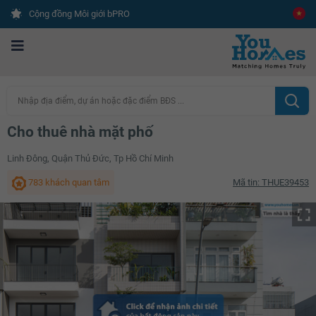
Cộng đồng Môi giới bPRO
Nhập địa điểm, dự án hoặc đặc điểm BĐS ...
Cho thuê nhà mặt phố
Linh Đông, Quận Thủ Đức, Tp Hồ Chí Minh
783 khách quan tâm
Mã tin: THUE39453