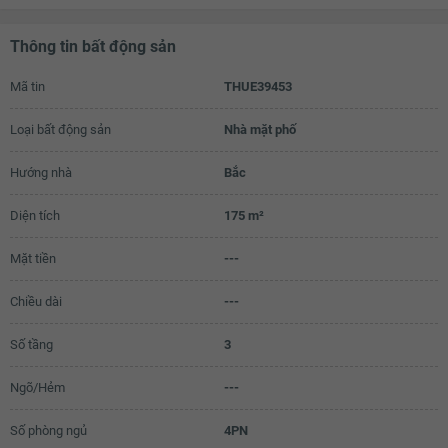
16.7 triệu
Thông tin bất động sản
16.8 triệu
Mã tin
THUE39453
16.9 triệu
Loại bất động sản
Nhà mặt phố
17 triệu
17.1 triệu
Hướng nhà
Bắc
17.2 triệu
Diện tích
175 m²
17.3 triệu
Mặt tiền
---
17.4 triệu
Chiều dài
---
17.5 triệu
Số tầng
3
17.6 triệu
17.7 triệu
Ngõ/Hẻm
---
17.8 triệu
Số phòng ngủ
4PN