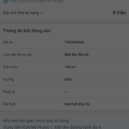
nhé! Chủ nhà sẽ liên hệ với bạn.
6.7 triệu
8 triệu
Giá chủ nhà kỳ vọng
6.8 triệu
6.9 triệu
Thông tin bất động sản
7 triệu
Mã tin
THUE44566
7.1 triệu
Loại bất động sản
Biệt thự liền kề
7.2 triệu
7.3 triệu
Diện tích
135 m²
7.4 triệu
Hướng
KXĐ
7.5 triệu
Pháp lý
---
7.6 triệu
Nội thất
Nội thất đầy đủ
7.7 triệu
7.8 triệu
Nhà mới bàn giao, chưa qua sử dụng.
Trung tâm KCN Mỹ Phước 1. Mặt tiền đường vành đai 4.
7.9 triệu