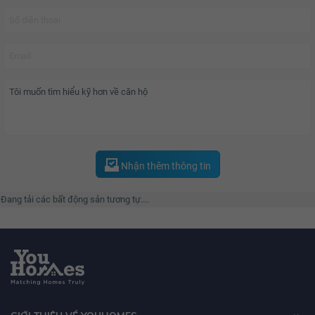
chơi, phòng gym, hệ thống an ninh khép kín,... giúp đáp ứng tất cả những
nhu cầu của cư dân sinh sống tại đây.
Nhận thêm thông tin
Đang tải các bất động sản tương tự....