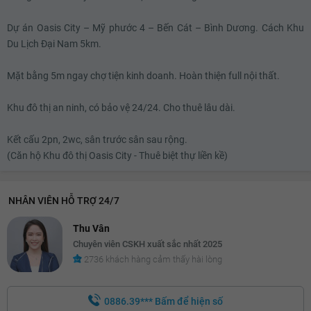
8 triệu
Dự án Oasis City – Mỹ phước 4 – Bến Cát – Bình Dương. Cách Khu
Du Lịch Đại Nam 5km.
Mặt bằng 5m ngay chợ tiện kinh doanh. Hoàn thiện full nội thất.
Khu đô thị an ninh, có bảo vệ 24/24. Cho thuê lâu dài.
Kết cấu 2pn, 2wc, sân trước sân sau rộng.
(Căn hộ Khu đô thị Oasis City - Thuê biệt thự liền kề)
NHÂN VIÊN HỖ TRỢ 24/7
Thu Vân
Chuyên viên CSKH xuất sắc nhất 2025
2736 khách hàng cảm thấy hài lòng
0886.39***
Bấm để hiện số