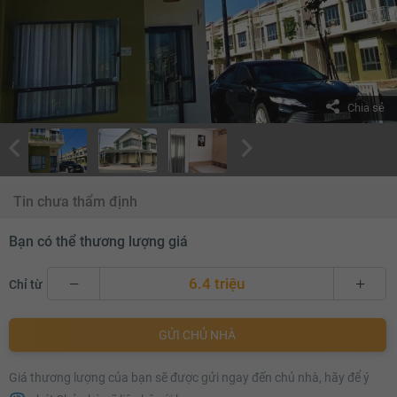
Chia sẻ
Tin chưa thẩm định
Bạn có thể thương lượng giá
6.4 triệu
Chỉ từ
6.4 triệu
GỬI CHỦ NHÀ
6.5 triệu
Giá thương lượng của bạn sẽ được gửi ngay đến chủ nhà, hãy để ý
6.6 triệu