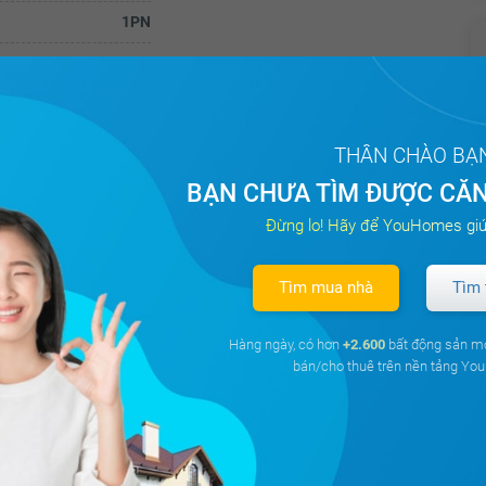
1PN
1
KXĐ
THÂN CHÀO BẠ
BẠN CHƯA TÌM ĐƯỢC CĂN
Đừng lo! Hãy để YouHomes giú
Tìm mua nhà
Tìm 
Hàng ngày, có hơn
+2.600
bất động sản m
bán/cho thuê trên nền tảng Y