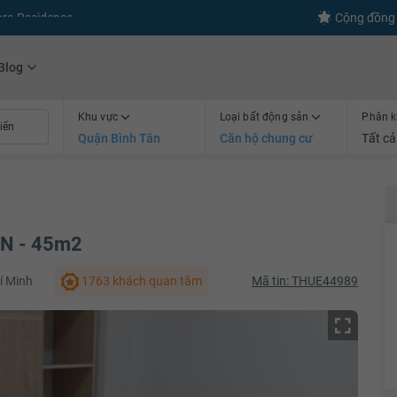
s
+600
Kết nối thành công
Cộng đồng 
Blog
Khu vực
Loại bất động sản
Phân k
Quận Bình Tân
Căn hộ chung cư
Tất cả
PN - 45m2
hí Minh
1763 khách quan tâm
Mã tin: THUE44989