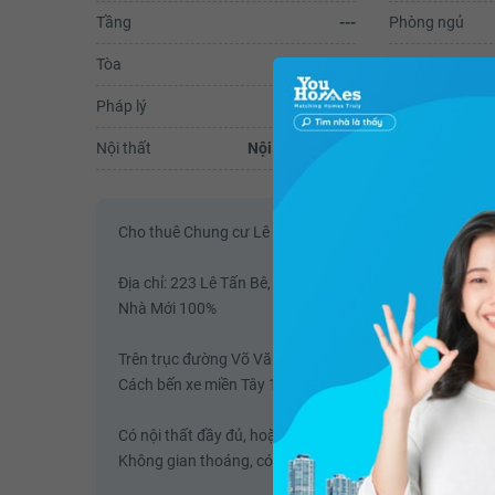
Tầng
---
Phòng ngủ
Tòa
---
WC
Pháp lý
Hướng
Nội thất
Nội thất đầy đủ
Cho thuê Chung cư Lê Thành full nội thất, bao ở.
Địa chỉ: 223 Lê Tấn Bê, An Lạc, Bình Tân
Nhà Mới 100%
Trên trục đường Võ Văn Kiệt đi lại dễ dàng các khu vực.
Cách bến xe miền Tây 1km.
Có nội thất đầy đủ, hoặc không có tùy lựa chọn.
Không gian thoáng, có ban công.