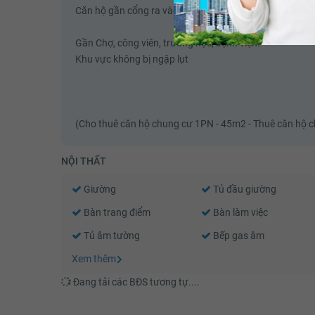
Căn hộ gần cổng ra vào khu dân cư nên thuận tiện việc 
Gần Chợ, công viên, trường học, bệnh viện.
Khu vực không bị ngập lụt
(Cho thuê căn hộ chung cư 1PN - 45m2 - Thuê căn hộ 
NỘI THẤT
Giường
Tủ đầu giường
Bàn trang điểm
Bàn làm việc
Tủ âm tường
Bếp gas âm
Xem thêm
Đang tải các BĐS tương tự....