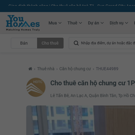
+75.000
Tin đăng mới hàng tháng
+10.000
Thành viên Youhomer
Mua
Thuê
Dự án
Dịch vụ
Bán
Cho thuê
›
Thuê nhà
›
Căn hộ chung cư
›
THUE44989
Cho thuê căn hộ chung cư 1
Lê Tấn Bê, An Lạc A, Quận Bình Tân, Tp Hồ C