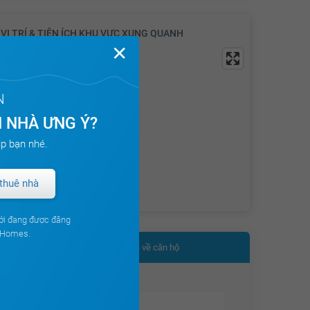
VỊ TRÍ & TIỆN ÍCH KHU VỰC XUNG QUANH
✕
N
 NHÀ ƯNG Ý?
p bạn nhé.
thuê nhà
ới đang được đăng
ouHomes.
Nhận thêm thông tin về căn hộ