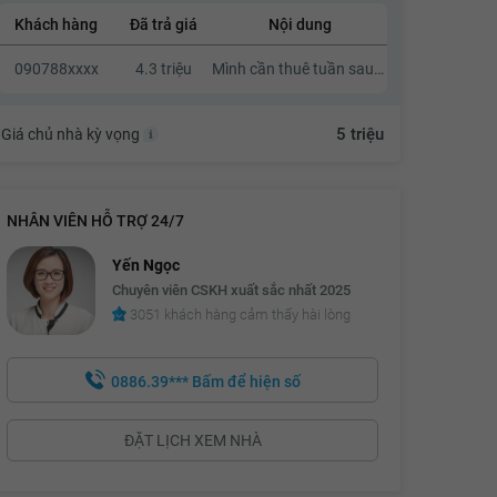
Khách hàng
Đã trả giá
Nội dung
4.6 triệu
090788xxxx
4.3 triệu
Mình cần thuê tuần sau vô ở
4.7 triệu
4.8 triệu
5 triệu
Giá chủ nhà kỳ vọng
4.9 triệu
5 triệu
NHÂN VIÊN HỖ TRỢ 24/7
Yến Ngọc
Chuyên viên CSKH xuất sắc nhất 2025
3051 khách hàng cảm thấy hài lòng
0886.39***
Bấm để hiện số
ĐẶT LỊCH XEM NHÀ