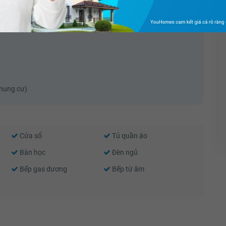
đi lại, giao hàng buôn bán.
chung cư)
Cửa sổ
Tủ quần áo
Bàn học
Đèn ngủ
Bếp gas dương
Bếp từ âm