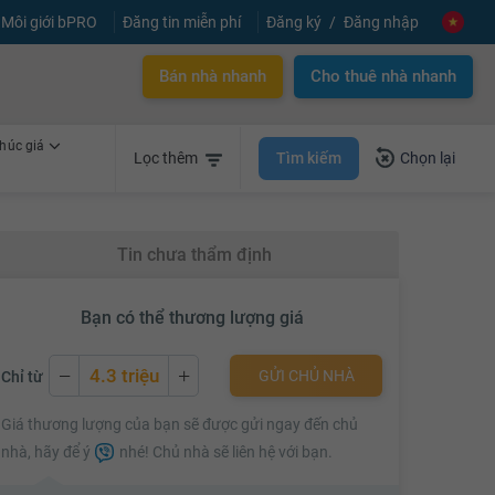
Môi giới bPRO
Đăng tin miễn phí
Đăng ký
Đăng nhập
Bán nhà nhanh
Cho thuê nhà nhanh
húc giá
Tìm kiếm
Lọc thêm
Chọn lại
Tin chưa thẩm định
Bạn có thể thương lượng giá
4.3 triệu
GỬI CHỦ NHÀ
Chỉ từ
4.3 triệu
Giá thương lượng của bạn sẽ được gửi ngay đến chủ
4.4 triệu
nhà, hãy để ý
nhé! Chủ nhà sẽ liên hệ với bạn.
4.5 triệu