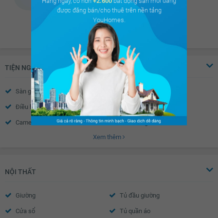
Hàng ngày, có hơn
+2.600
bất động sản mới đang
được đăng bán/cho thuê trên nền tảng
YouHomes.
TIỆN NGHI
Sàn gỗ
Sàn đá
Điều hòa
Thiết bị báo cháy
Camera an ninh
Nhà thông minh
Xem thêm
Wifi
Truyền hình Cáp
Nước nóng
Trần thạch cao
Tường sơn bả
Vách kính mặt tiền
NỘI THẤT
Khóa cửa vân tay- mã số
Chuông hình
Giường
Tủ đầu giường
Điều hòa trung tâm
Cửa sổ an toàn
Cửa sổ
Tủ quần áo
Cửa khung nhôm kính
Cửa tự động