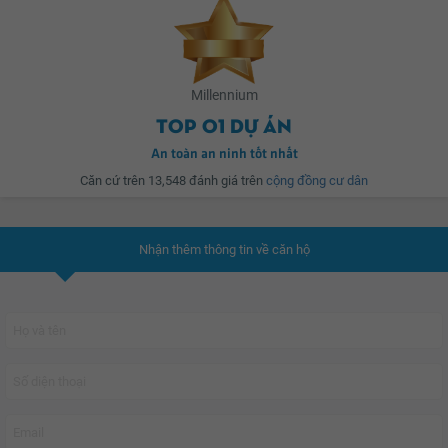
đầu tư toàn diện và cam kết về tiến độ để tạo nên những sản phẩm chất
khỏe, tiền sảnh tiêu chuẩn 5 sao, căn hộ có lối đi riêng biệt, phòng tập gym &
lượng tốt nhất cho khách hàng. Đặc biệt, sự hợp tác hỗ trợ này góp phần tạo
hồ bơi tiêu chuẩn quốc tế với tầm nhìn bao quát toàn thành phố,..
dựng một chuẩn mực sống hiện đại, văn minh, nơi hội tụ các tiện nghi hiện
đại cùng môi trường sống thân thiện giúp cuộc sống hạnh phúc thăng hoa.
Millennium
YouHomes đánh giá
Millennium
là nơi mang hơi thở của thành thị sôi động
Top 01 dự án
đồng thời mở ra một cuộc sống sang trọng, riêng tư bậc nhất dành riêng cho
những chủ nhân thành đạt xứng tầm.
An toàn an ninh tốt nhất
Căn cứ trên 13,548 đánh giá trên
cộng đồng cư dân
Nhận thêm thông tin về căn hộ