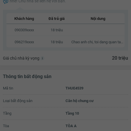
nhé! Chủ nhà sẽ liên hệ với bạn.
18.1 triệu
18.2 triệu
Khách hàng
Đã trả giá
Nội dung
18.3 triệu
090309xxxx
18 triệu
18.4 triệu
096219xxxx
18 triệu
Chao anh chi, toi dang quan tam den can nha cua anh chi, neu anh chi co thien chi ban thi chung ta co the lien he va trao doi truc tiep voi nhau.
18.5 triệu
18.6 triệu
20 triệu
Giá chủ nhà kỳ vọng
18.7 triệu
Thông tin bất động sản
18.8 triệu
Mã tin
18.9 triệu
THUE4539
19 triệu
Loại bất động sản
Căn hộ chung cư
19.1 triệu
Tầng
Tầng 10
19.2 triệu
Tòa
TÒA A
19.3 triệu