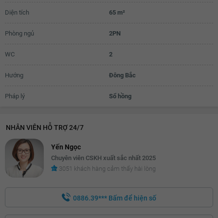
Diện tích
65 m²
19.4 triệu
Phòng ngủ
2PN
19.5 triệu
19.6 triệu
WC
2
19.7 triệu
Hướng
Đông Bắc
19.8 triệu
Pháp lý
Sổ hồng
19.9 triệu
20 triệu
NHÂN VIÊN HỖ TRỢ 24/7
Yến Ngọc
Chuyên viên CSKH xuất sắc nhất 2025
3051 khách hàng cảm thấy hài lòng
0886.39***
Bấm để hiện số