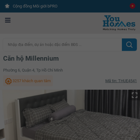
Cộng đồng Môi giới bPRO
Nhập địa điểm, dự án hoặc đặc điểm BĐS ...
Căn hộ Millennium
Phường 6, Quận 4, Tp Hồ Chí Minh
3257 khách quan tâm
Mã tin: THUE4541