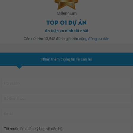
đại cùng môi trường sống thân thiện giúp cuộc sống hạnh phúc thăng hoa.
Millennium
YouHomes đánh giá
Millennium
là nơi mang hơi thở của thành thị sôi động
Top 01 dự án
đồng thời mở ra một cuộc sống sang trọng, riêng tư bậc nhất dành riêng cho
những chủ nhân thành đạt xứng tầm.
An toàn an ninh tốt nhất
Căn cứ trên 13,548 đánh giá trên
cộng đồng cư dân
Nhận thêm thông tin về căn hộ