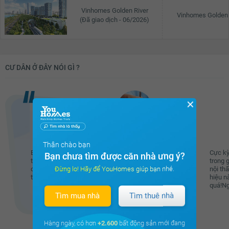
Vinhomes Golden River
Vinhomes Golden 
(Đã giao dịch - 06/2026)
CƯ DÂN Ở ĐÂY NÓI GÌ ?
✕
Nguyễn Thị Cẩm Tú
Thân chào bạn
Em đăng bài để cảm ơn người tốt giấu mặt
Cực kỳ
Bạn chưa tìm được căn nhà ưng ý?
trong chung cư thôi ạ. Vừa rồi em có để
trong 
Đừng lo! Hãy để YouHomes giúp bạn nhé.
quên túi xách ở khu vực BBQ. Lúc nhớ ra
nội th
thì chạy xuống ko thấy...
hiệu n
quá!Ng
Xem đầy đủ
Tìm mua nhà
Tìm thuê nhà
Hàng ngày, có hơn
+2.600
bất động sản mới đang