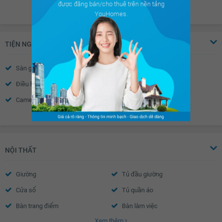
được đăng bán/cho thuê trên nền tảng
YouHomes.
TIỆN NGHI
Sàn gỗ
Sàn đá
Điều hòa
Thiết bị báo cháy
Camera an ninh
Nhà thông minh
Xem thêm
Wifi
Truyền hình Cáp
Nước nóng
Trần thạch cao
Tường sơn bả
Vách kính mặt tiền
NỘI THẤT
Khóa cửa vân tay- mã số
Chuông hình
Giường
Tủ đầu giường
Điều hòa trung tâm
Cửa sổ an toàn
Cửa sổ
Tủ quần áo
Cửa khung nhôm kính
Cửa tự động
Bàn trang điểm
Bàn làm việc
Chuông điện
Bồn hoa cây cảnh
Xem thêm
Bàn học
Đèn ngủ