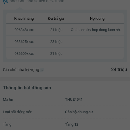
nhé! Chủ nhà sẽ liên hệ với bạn.
21.6 triệu
21.7 triệu
Khách hàng
Đã trả giá
Nội dung
21.8 triệu
096348xxxx
21 triệu
On thi em ky hop dong luon nhe a
21.9 triệu
033625xxxx
23 triệu
22 triệu
086609xxxx
21 triệu
22.1 triệu
22.2 triệu
24 triệu
Giá chủ nhà kỳ vọng
22.3 triệu
Thông tin bất động sản
22.4 triệu
22.5 triệu
Mã tin
THUE4541
22.6 triệu
Loại bất động sản
Căn hộ chung cư
22.7 triệu
Tầng
Tầng 12
22.8 triệu