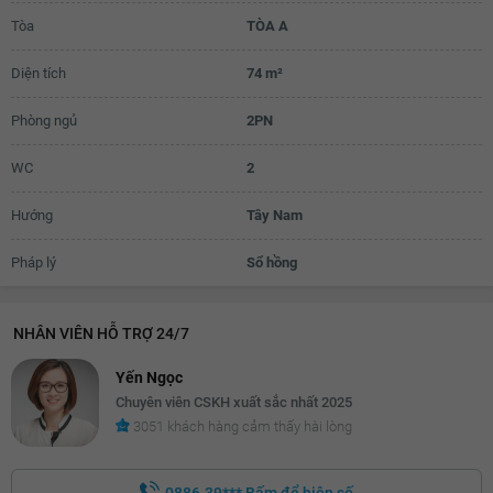
Tòa
TÒA A
22.9 triệu
Diện tích
74 m²
23 triệu
23.1 triệu
Phòng ngủ
2PN
23.2 triệu
WC
2
23.3 triệu
Hướng
Tây Nam
23.4 triệu
Pháp lý
Sổ hồng
23.5 triệu
23.6 triệu
NHÂN VIÊN HỖ TRỢ 24/7
23.7 triệu
Yến Ngọc
23.8 triệu
Chuyên viên CSKH xuất sắc nhất 2025
3051 khách hàng cảm thấy hài lòng
23.9 triệu
24 triệu
0886.39***
Bấm để hiện số