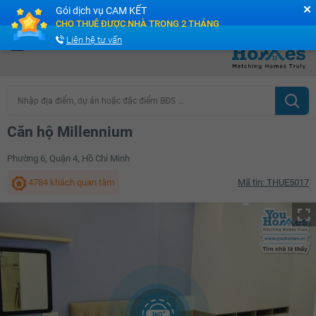
✕
Gói dịch vụ CAM KẾT
Cộng đồng Môi giới bPRO
CHO THUÊ ĐƯỢC NHÀ TRONG 2 THÁNG
Liên hệ tư vấn
Nhập địa điểm, dự án hoặc đặc điểm BĐS ...
Căn hộ Millennium
Phường 6, Quận 4, Hồ Chí Minh
4784 khách quan tâm
Mã tin: THUE5017