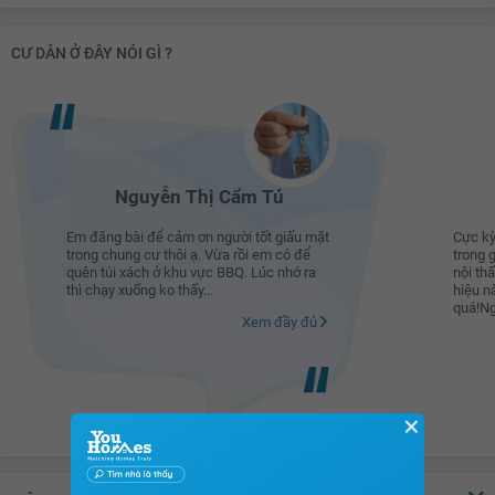
24.9 triệu
CƯ DÂN Ở ĐÂY NÓI GÌ ?
25 triệu
25.1 triệu
25.2 triệu
25.3 triệu
Nguyễn Thị Cẩm Tú
25.4 triệu
Em đăng bài để cảm ơn người tốt giấu mặt
Cực kỳ
trong chung cư thôi ạ. Vừa rồi em có để
trong 
25.5 triệu
quên túi xách ở khu vực BBQ. Lúc nhớ ra
nội th
thì chạy xuống ko thấy...
hiệu n
25.6 triệu
quá!Ng
Xem đầy đủ
25.7 triệu
25.8 triệu
25.9 triệu
✕
26 triệu