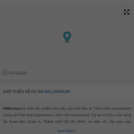
Bếp từ dương
Bếp hồng ngoại âm
Rèm gỗ
Rèm inox
Bếp hồng ngoại dương
Tủ lạnh
Lò nướng
Tủ bếp
Máy rửa bát
Bồn rửa bát đơn
Bồn rửa bát đôi
Bàn ăn
Bàn sơ chế thức ăn
Máy hút mùi
Bồn tắm
Vách kính nhà tắm
Vòi hoa sen
Toilet
Quạt thông gió
Bồn rửa mặt
Lò sưởi
Tủ đựng sách
GIỚI THIỆU VỀ DỰ ÁN
MILLENNIUM
Kệ trang trí
Rèm
Millennium
là một sản phẩm cao cấp của chủ đầu tư Thảo Điền Investment
Kệ để đồ
Máy hút bụi
cùng với Phát Đạt Coproration, Vĩnh Hội Investment. Dự án sở hữu vị trí vàng
TV
Bộ sofa
tại trung tâm Quận 4, Thành phố Hồ Chí Minh, cư dân chỉ cần qua cầu
Bàn uống nước
Thiết bị âm thanh
Calmette là tới Quận 1, từ đây dễ dàng di chuyển tới các khu trung tâm và
Xem thêm