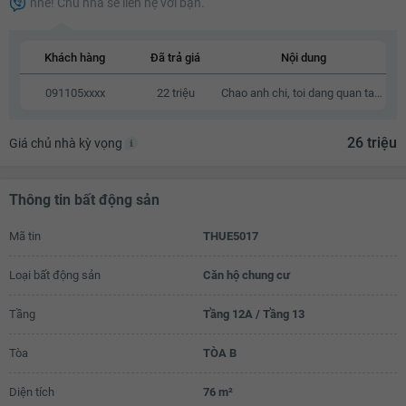
nhé! Chủ nhà sẽ liên hệ với bạn.
22.4 triệu
22.5 triệu
Khách hàng
Đã trả giá
Nội dung
22.6 triệu
091105xxxx
22 triệu
Chao anh chi, toi dang quan tam den can nha cua anh chi, neu anh chi co thien chi ban thi chung ta co the lien he va trao doi truc tiep voi nhau.
22.7 triệu
26 triệu
Giá chủ nhà kỳ vọng
22.8 triệu
22.9 triệu
Thông tin bất động sản
23 triệu
Mã tin
THUE5017
23.1 triệu
23.2 triệu
Loại bất động sản
Căn hộ chung cư
23.3 triệu
Tầng
Tầng 12A / Tầng 13
23.4 triệu
Tòa
TÒA B
23.5 triệu
Diện tích
76 m²
23.6 triệu