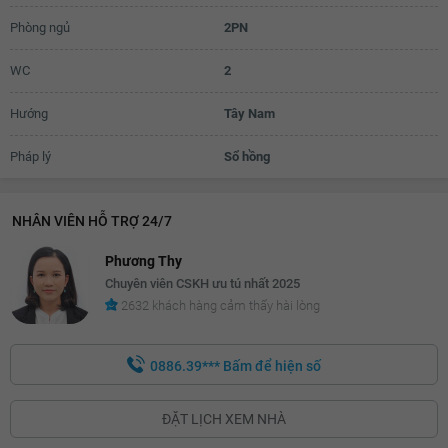
Phòng ngủ
2PN
23.7 triệu
23.8 triệu
WC
2
23.9 triệu
Hướng
Tây Nam
24 triệu
Pháp lý
Sổ hồng
24.1 triệu
24.2 triệu
NHÂN VIÊN HỖ TRỢ 24/7
24.3 triệu
Phương Thy
Chuyên viên CSKH ưu tú nhất 2025
24.4 triệu
2632 khách hàng cảm thấy hài lòng
24.5 triệu
24.6 triệu
0886.39***
Bấm để hiện số
24.7 triệu
ĐẶT LỊCH XEM NHÀ
24.8 triệu