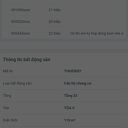
091693xxxx
21 triệu
035525xxxx
20 triệu
035343xxxx
22 triệu
On thi em ky hop dong luon nhe a
Thông tin bất động sản
Mã tin
THUE5037
Loại bất động sản
Căn hộ chung cư
Tầng
Tầng 23
Tòa
TÒA C
Diện tích
115 m²