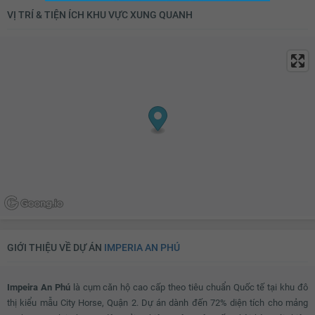
Bộ sofa
Bàn uống nước
VỊ TRÍ & TIỆN ÍCH KHU VỰC XUNG QUANH
Đèn chùm
Tủ giầy
Đèn ốp trần phòng khách
Giàn phơi thông minh
Máy giặt
Kho chứa đồ
Đèn ốp trần nhà tắm
Chắn ban công
Lưới an toàn
Cửa nhôm kính
Đèn ốp trần ban công
GIỚI THIỆU VỀ DỰ ÁN
IMPERIA AN PHÚ
Impeira An Phú
là cụm căn hộ cao cấp theo tiêu chuẩn Quốc tế tại khu đô
thị kiểu mẫu City Horse, Quận 2. Dự án dành đến 72% diện tích cho mảng