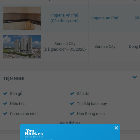
Imperia An Phú
Imperia An Phú
Bắ
(Căn đang xem)
Sunrise City
Sunrise City
Đông
(Đã giao dịch - 05/2026)
TIỆN NGHI
Sàn gỗ
Sàn đá
Điều hòa
Thiết bị báo cháy
Camera an ninh
Nhà thông minh
Xem thêm
Wifi
Truyền hình Cáp
✕
Nước nóng
Trần thạch cao