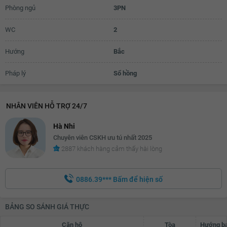
Phòng ngủ
3PN
WC
2
Hướng
Bắc
Pháp lý
Sổ hồng
NHÂN VIÊN HỖ TRỢ 24/7
Hà Nhi
Chuyên viên CSKH ưu tú nhất 2025
2887 khách hàng cảm thấy hài lòng
0886.39***
Bấm để hiện số
BẢNG SO SÁNH GIÁ THỰC
Căn hộ
Tòa
Hướng b