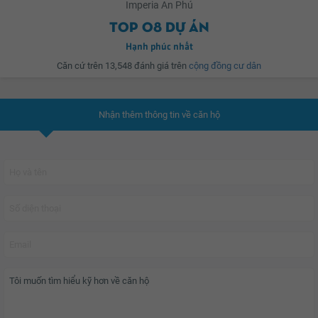
Imperia An Phú
Top 08 dự án
Tọa lạc ngay mặt tiền Tỉnh lộ 25B của quận 2, với vị trí đắc địa ngay giữa 2
Hạnh phúc nhất
trục giao thông chính của Sài Gòn là Xa Lộ Hà Nội (chiều rộng 113m) đi các
Căn cứ trên 13,548 đánh giá trên
cộng đồng cư dân
tỉnh miền Đông Nam bộ và Tỉnh Lộ 25B (chiều rộng 60m) hướng ra cảng Cát
Lái, nơi đây được xem là tâm điểm giao thông của tuyến đường Metro Bến
Thành – Suối Tiên và đại lộ Đông Tây hiện hữu và sân bay quốc tế Long
Nhận thêm thông tin về căn hộ
Thành.
Theo YouHomes đánh giá dự án đáp ứng đầy đủ một cuộc sống thoải mái
và tiện nghi cho cộng đồng cư dân văn minh sinh sống.
Impeira An Phú
là
cụm căn hộ cao cấp theo tiêu chuẩn Quốc tế tại khu đô thị kiểu mẫu City
Horse, Quận 2. Dự án dành đến 72% diện tích cho mảng xanh, mang lại cho
cư dân trải nghiệm một cuộc sống hài hòa với thiên nhiên.
Cộng đồng cư dân tại dự án với đa số là các thầy, cô giáo giảng dạy tại các
trường Quốc tế thuộc quận 2, giảng viên Đai học, doanh Nhân, chủ doanh
nghiệp,..