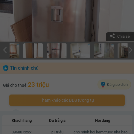
Chia sẻ
Tin chính chủ
23 triệu
Đã giao dịch
Giá cho thuê
Tham khảo các BĐS tương tự
Khách hàng
Đã trả giá
Nội dung
096887xxxx
21 triệu
cho minh hoi hem truoc nha bao nhieu met, neu duoc hen gap den xem nha vao T7 & CN