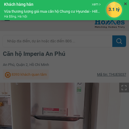
✕
Khách hàng hân
xem
Cộng đồng Môi giới bPRO
3.1 tỷ
Vừa thương lượng giá mua căn hộ Chung cư Hyundai - Hillstate
Hà Đông, Hà Nội
Nhập địa điểm, dự án hoặc đặc điểm BĐS ...
Căn hộ Imperia An Phú
An Phú, Quận 2, Hồ Chí Minh
8393 khách quan tâm
Mã tin: THUE5037