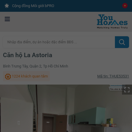
Cộng đồng Môi giới bPRO
Nhập địa điểm, dự án hoặc đặc điểm BĐS ...
Căn hộ La Astoria
Bình Trưng Tây, Quận 2, Tp Hồ Chí Minh
1224 khách quan tâm
Mã tin: THUE53531