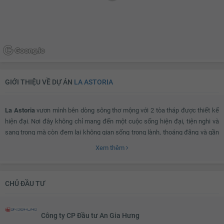
GIỚI THIỆU VỀ DỰ ÁN
LA ASTORIA
La Astoria
vươn mình bên dòng sông thơ mộng với 2 tòa tháp được thiết kế
hiện đại. Nơi đây không chỉ mang đến một cuộc sống hiện đại, tiện nghi và
sang trọng mà còn đem lại không gian sống trong lành, thoáng đãng và gần
gũi với thiên nhiên, giúp bạn dễ dàng rũ bỏ những mệt mỏi, áp lực và thoải
Xem thêm
mái tận hưởng sự bình yên bên gia đình.
CHỦ ĐẦU TƯ
Vị trí đắc địa chính là điểm cộng nổi bật của La Astoria:
Giáp ranh với những địa điểm quan trọng trong khu vực lân cận.
Công ty CP Đầu tư An Gia Hưng