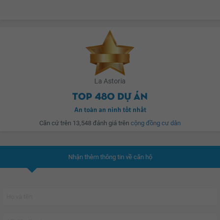
Góc mặt tiền Nguyễn Duy Trinh và đường tiếp nối ra tuyến đường cao tốc
Song Hành HCM – Long Thành – Dầu Giây.
Gần Metro Quận 2, Big C. Lotte Mart…
La Astoria
Gần ngay bệnh viện Quận 2, trường học, nhà sách, nhà thiếu nhi, khu liên
Top 480 dự án
hợp TDTT Rạch Chiếc.
An toàn an ninh tốt nhất
Di chuyển dễ dàng và nhanh chóng đến khu vực trung tâm thành phố và các
Căn cứ trên 13,548 đánh giá trên
cộng đồng cư dân
Quận lân cận.
Tiếp giáp các tuyến đường huyết mạch của thành phố.
Nhận thêm thông tin về căn hộ