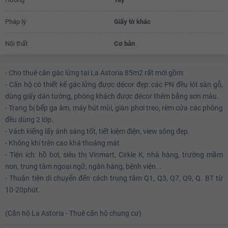
Pháp lý
Giấy tờ khác
Nội thất
Cơ bản
- Cho thuê căn gác lửng tại La Astoria 85m2 rất mới gồm:
- Căn hộ có thiết kế gác lửng được décor đẹp: các PN đều lót sàn gỗ,
dùng giấy dán tường, phòng khách được décor thêm bằng sơn màu.
- Trang bị bếp ga âm, máy hút mùi, giàn phơi treo, rèm cửa các phòng
đều dùng 2 lớp.
- Vách kiếng lấy ánh sáng tốt, tiết kiệm điện, view sông đẹp.
- Không khí trên cao khá thoáng mát
- Tiện ích: hồ bơi, siêu thị Vinmart, Cirkle K, nhà hàng, trường mầm
non, trung tâm ngoại ngữ, ngân hàng, bệnh viện...
- Thuận tiện di chuyển đến cách trung tâm Q1, Q3, Q7, Q9, Q. BT từ
10-20phút.
(Căn hộ La Astoria - Thuê căn hộ chung cư)