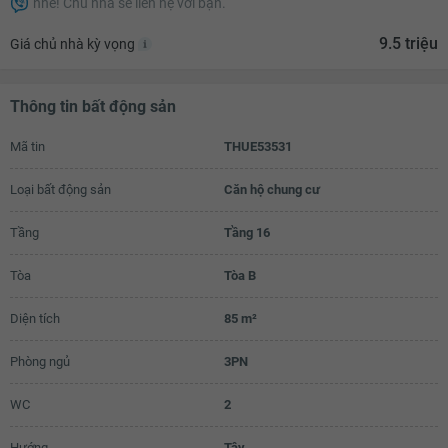
nhé! Chủ nhà sẽ liên hệ với bạn.
9.3 triệu
9.5 triệu
Giá chủ nhà kỳ vọng
9.4 triệu
9.5 triệu
Thông tin bất động sản
Mã tin
THUE53531
Loại bất động sản
Căn hộ chung cư
Tầng
Tầng 16
Tòa
Tòa B
Diện tích
85 m²
Phòng ngủ
3PN
WC
2
Hướng
Tây