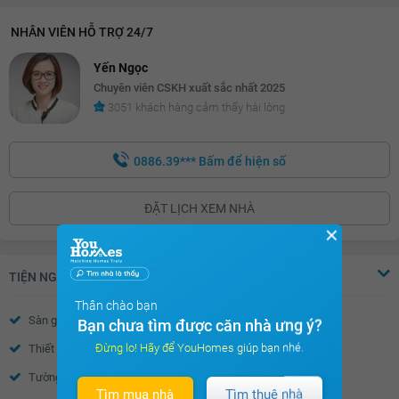
NHÂN VIÊN HỖ TRỢ 24/7
Yến Ngọc
Chuyên viên CSKH xuất sắc nhất 2025
3051 khách hàng cảm thấy hài lòng
0886.39***
Bấm để hiện số
ĐẶT LỊCH XEM NHÀ
✕
TIỆN NGHI
Thân chào bạn
Sàn gỗ
Sàn đá
Bạn chưa tìm được căn nhà ưng ý?
Đừng lo! Hãy để YouHomes giúp bạn nhé.
Thiết bị báo cháy
Trần thạch cao
Tường sơn bả
Vách kính mặt tiền
Tìm mua nhà
Tìm thuê nhà