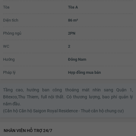
Tòa
Tòa A
27.4 triệu
Diện tích
86 m²
27.5 triệu
27.6 triệu
Phòng ngủ
2PN
27.7 triệu
WC
2
27.8 triệu
Hướng
Đông Nam
27.9 triệu
Pháp lý
Hợp đồng mua bán
28 triệu
28.1 triệu
Tầng cao, hướng ban công thoáng mát nhìn sang Quận 1,
Bitexco,Thu Thiem, full nội thất. Có thương lượng, bao phí quản lý
28.2 triệu
năm đầu.
28.3 triệu
(Căn hộ Căn hộ Saigon Royal Residence - Thuê căn hộ chung cư)
28.4 triệu
NHÂN VIÊN HỖ TRỢ 24/7
28.5 triệu