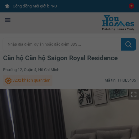
Cộng đồng Môi giới bPRO
Nhập địa điểm, dự án hoặc đặc điểm BĐS ...
Căn hộ Căn hộ Saigon Royal Residence
Phường 12, Quận 4, Hồ Chí Minh
3232 khách quan tâm
Mã tin: THUE5405