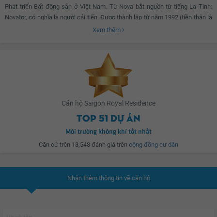
Phát triển Bất động sản ở Việt Nam. Từ Nova bắt nguồn từ tiếng La Tinh:
Hiện tại khu căn hộ đang được đẩy mạnh tiến độ thi công và dự kiến sẽ
Novator, có nghĩa là người cải tiến. Được thành lập từ năm 1992 (tiền thân là
hoàn thành và bàn giao cho khách hàng vào Quý I/2019. Phối cảnh tổng thể
công ty Thành Nhơn), Nova Group hoạt động trong lĩnh vực sản xuất kinh
Xem thêm
dự án Saigon Royal Residence.
doanh thú y, thuốc thủy sản, xây biệt thự cho thuê.
Căn hộ Saigon Royal Residence
Top 51 dự án
Môi trường không khí tốt nhất
Căn cứ trên 13,548 đánh giá trên
cộng đồng cư dân
Nhận thêm thông tin về căn hộ