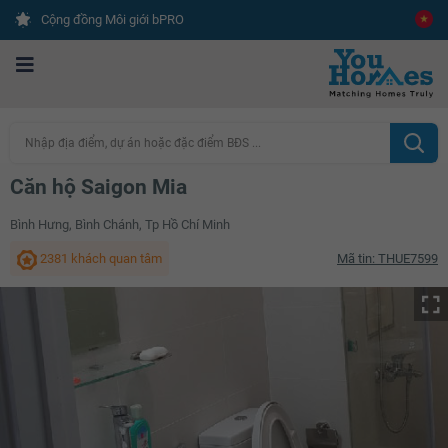
Cộng đồng Môi giới bPRO
Nhập địa điểm, dự án hoặc đặc điểm BĐS ...
Căn hộ Saigon Mia
Bình Hưng, Bình Chánh, Tp Hồ Chí Minh
2381 khách quan tâm
Mã tin: THUE7599