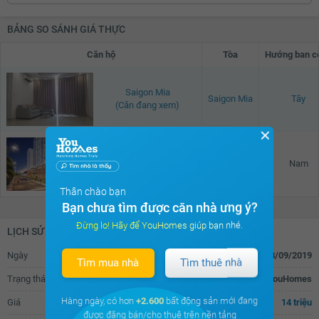
BẢNG SO SÁNH GIÁ THỰC
Căn hộ
Tòa
Hướng ban c
Saigon Mia
Saigon Mia
Tây
(Căn đang xem)
✕
Saigon Mia
Saigon Mia
Nam
(Đã giao dịch - 06/2026)
Thân chào bạn
Bạn chưa tìm được căn nhà ưng ý?
Đừng lo! Hãy để YouHomes giúp bạn nhé.
LỊCH SỬ GIAO DỊCH
Ngày
28/09/2019
Tìm mua nhà
Tìm thuê nhà
Trạng thái
Đăng tin cho thuê trên YouHomes
Hàng ngày, có hơn
+2.600
bất động sản mới đang
Giá
14 triệu
được đăng bán/cho thuê trên nền tảng