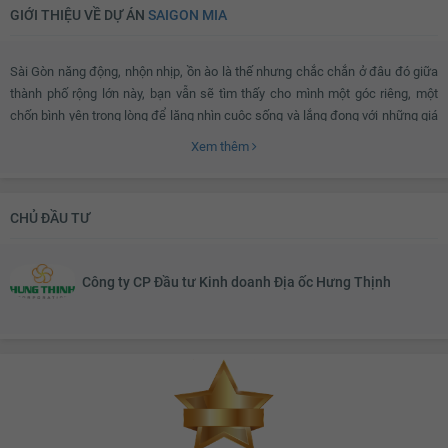
GIỚI THIỆU VỀ DỰ ÁN
SAIGON MIA
Sài Gòn năng động, nhộn nhịp, ồn ào là thế nhưng chắc chắn ở đâu đó giữa
thành phố rộng lớn này, bạn vẫn sẽ tìm thấy cho mình một góc riêng, một
chốn bình yên trong lòng để lặng nhìn cuộc sống và lắng đọng với những giá
trị tốt đẹp. Và nơi đó không đâu khác chính là
SaigonMia
– Sài Gòn của Tôi.
Xem thêm
Với
SaigonMia
, chúng ta không chỉ thấy sự xa hoa, tráng lệ mà còn cảm
nhận được những nét đẹp vô cùng mộc mạc của cảnh vật, con người Sài
CHỦ ĐẦU TƯ
Gòn.
Công ty CP Đầu tư Kinh doanh Địa ốc Hưng Thịnh
SaigonMia
tọa lạc tại khu Trung Sơn - nơi được ví như “bán đảo xanh” giữa
lòng thành phố, đây cũng là khu vực sầm uất hàng đầu, gắn liền với sự phát
triển chung của khu đô thị Nam Sài Gòn. Nhờ có 3 mặt view sông và liền kề
hàng loạt tiện ích hiện đại nên SaigonMia sẽ đem đến cho gia đình bạn
cuộc sống trong lành và đẳng cấp nhất.
SaigonMia
được xem là một trong rất ít dự án tại khu Trung Sơn sở hữu vị trí