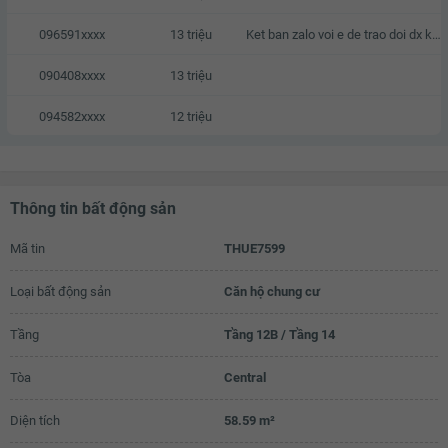
096591xxxx
13 triệu
Ket ban zalo voi e de trao doi dx k a
090408xxxx
13 triệu
094582xxxx
12 triệu
Thông tin bất động sản
Mã tin
THUE7599
Loại bất động sản
Căn hộ chung cư
Tầng
Tầng 12B / Tầng 14
Tòa
Central
Diện tích
58.59 m²