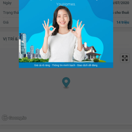
Ngày
18/07/2020
YouHomes.
Trạng thái
Đã cho thuê
Giá
14 triệu
VỊ TRÍ & TIỆN ÍCH KHU VỰC XUNG QUANH