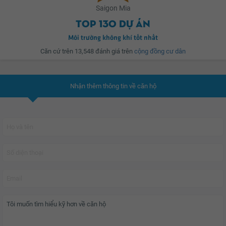
Saigon Mia
hiếm có khi tọa lạc tại đường Nguyễn Văn Cừ nối dài và có 3 mặt view sông.
Top 130 dự án
Nhờ sở hữu vị trí lý tưởng nên SaigonMia tách biệt vừa đủ để tránh ồn ào nơi
phố thị nhưng vẫn đem lại cho cư dân cuộc sống tiện nghi và gần gũi thiên
Môi trường không khí tốt nhất
nhiên.
Căn cứ trên 13,548 đánh giá trên
cộng đồng cư dân
Nhận thêm thông tin về căn hộ
Từ
SaigonMia
, cư dân chỉ mất khoảng 5 phút để vào trung tâm Quận 1 và
Khu đô thị Phú Mỹ Hưng, đồng thời dễ dàng tận hưởng những tiện ích hàng
đầu chỉ trong bán kính 2km.