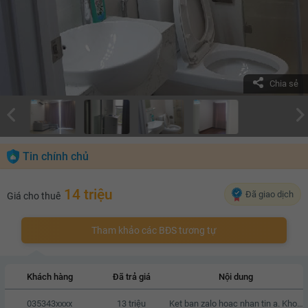
Chia sẻ
Tin chính chủ
14 triệu
Đã giao dịch
Giá cho thuê
Tham khảo các BĐS tương tự
Khách hàng
Đã trả giá
Nội dung
035343xxxx
13 triệu
Ket ban zalo hoac nhan tin a. Khong goi nhaa vi toi kha ban