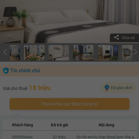
Chia sẻ
Tin chính chủ
18 triệu
Đã giao dịch
Giá cho thuê
Tham khảo các BĐS tương tự
Khách hàng
Đã trả giá
Nội dung
090309xxxx
22 triệu
On thi em ky hop dong luon nhe a