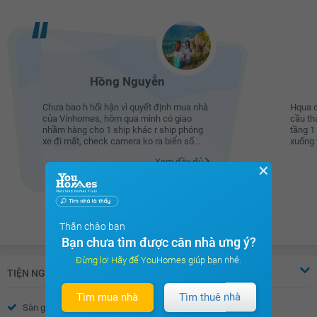
Hồng Nguyễn
Chưa bao h hối hận vì quyết định mua nhà
Hqua c
của Vinhomes, hôm qua mình có giao
cầu th
nhầm hàng cho 1 ship khác r ship phóng
tầng 1
xe đi mất, check camera ko ra biển số...
xuống t
Xem đầy đủ
✕
Thân chào bạn
Bạn chưa tìm được căn nhà ưng ý?
Đừng lo! Hãy để YouHomes giúp bạn nhé.
TIỆN NGHI
Tìm mua nhà
Tìm thuê nhà
Sàn gỗ
Sàn đá