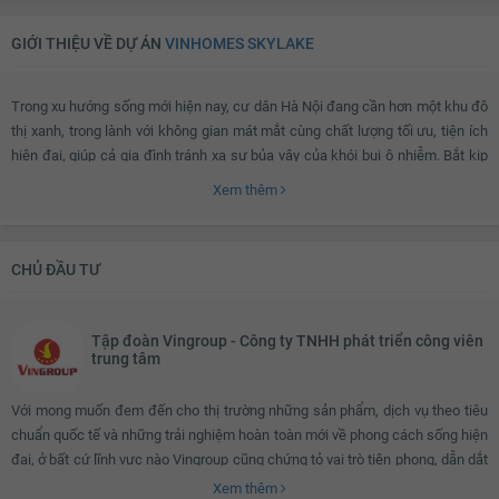
Giàn phơi thông minh
Máy giặt
GIỚI THIỆU VỀ DỰ ÁN
VINHOMES SKYLAKE
Kho chứa đồ
Đèn ốp trần nhà tắm
Chắn ban công
Lưới an toàn
Trong xu hướng sống mới hiện nay, cư dân Hà Nội đang cần hơn một khu đô
Cửa nhôm kính
Đèn ốp trần ban công
thị xanh, trong lành với không gian mát mắt cùng chất lượng tối ưu, tiện ích
hiện đại, giúp cả gia đình tránh xa sự bủa vây của khói bụi ô nhiễm. Bắt kịp
xu hướng đó, Vinhomes Skylake – một siêu phẩm của Vinhomes hứa hẹn
Xem thêm
sẽ mang đến cho người dân Hà thành một tổ ấm 5* – nơi mở ra một chân
trời mới với một phong cách sống hoàn toàn mới tại khu vực phía Tây Thủ
đô.
CHỦ ĐẦU TƯ
Vinhomes Skylake ở đâu?
Tập đoàn Vingroup - Công ty TNHH phát triển công viên
trung tâm
Siêu đô thị Vinhomes Skylake
tọa lạc tại mặt đường Phạm Hùng, được coi
Với mong muốn đem đến cho thị trường những sản phẩm, dịch vụ theo tiêu
là vị trí cực đẹp có kết nối giao thông thuận lợi ngay sát vành đai 3 và đường
chuẩn quốc tế và những trải nghiệm hoàn toàn mới về phong cách sống hiện
cao tốc trên cao, dự án thuận tiện đi lại với 2 lối vào từ đường Phạm Hùng và
đại, ở bất cứ lĩnh vực nào Vingroup cũng chứng tỏ vai trò tiên phong, dẫn dắt
đường Dương Đình Nghệ.
sự thay đổi xu hướng tiêu dùng. Vingroup đã làm nên những điều kỳ diệu để
Xem thêm