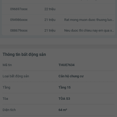
096697xxxx
22 triệu
094986xxxx
21 triệu
Rat mong muon duoc thuong luong
088679xxxx
21 triệu
Neu duoc thi chieu nay em qua xem nha
Thông tin bất động sản
Mã tin
THUE7634
Loại bất động sản
Căn hộ chung cư
Tầng
Tầng 15
Tòa
TÒA S3
Diện tích
64 m²