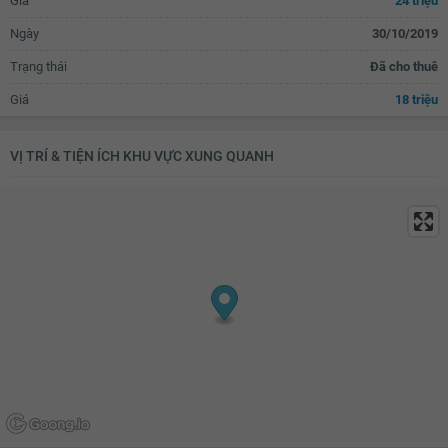
Giá
24 triệu
Lò nướng
Tủ bếp
Ngày
30/10/2019
Máy rửa bát
Bồn rửa bát đơn
Trạng thái
Đã cho thuê
Bồn rửa bát đôi
Bàn ăn
Giá
18 triệu
Bàn sơ chế thức ăn
Máy hút mùi
Bồn tắm
Vách kính nhà tắm
VỊ TRÍ & TIỆN ÍCH KHU VỰC XUNG QUANH
Vòi hoa sen
Toilet
Quạt thông gió
Bồn rửa mặt
Lò sưởi
Tủ đựng sách
Kệ trang trí
Rèm
Kệ để đồ
Máy hút bụi
TV
Bộ sofa
Bàn uống nước
Thiết bị âm thanh
Đèn chùm
Bàn thờ/tủ thờ
Tủ giầy
Đèn ốp trần phòng khách