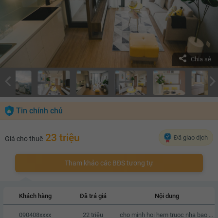
Chia sẻ
Tin chính chủ
23 triệu
Đã giao dịch
Giá cho thuê
Tham khảo các BĐS tương tự
Khách hàng
Đã trả giá
Nội dung
090408xxxx
22 triệu
cho minh hoi hem truoc nha bao nhieu met, neu duoc hen gap den xem nha vao T7 & CN