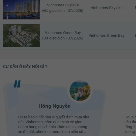
Vinhomes Skylake
Vinhomes Skylake
(Đã giao dịch - 07/2026)
Vinhomes Green Bay
Vinhomes Green Bay
(Đã giao dịch - 07/2026)
CƯ DÂN Ở ĐÂY NÓI GÌ ?
Hồng Nguyễn
Chưa bao h hối hận vì quyết định mua nhà
Hqua c
của Vinhomes, hôm qua mình có giao
cầu th
nhầm hàng cho 1 ship khác r ship phóng
tầng 1
xe đi mất, check camera ko ra biển số...
xuống t