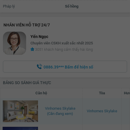
Pháp lý
Sổ hồng
NHÂN VIÊN HỖ TRỢ 24/7
Yến Ngọc
Chuyên viên CSKH xuất sắc nhất 2025
3051 khách hàng cảm thấy hài lòng
0886.39***
Bấm để hiện số
BẢNG SO SÁNH GIÁ THỰC
Căn hộ
Tòa
Hướ
Vinhomes Skylake
Vinhomes Skylake
(Căn đang xem)