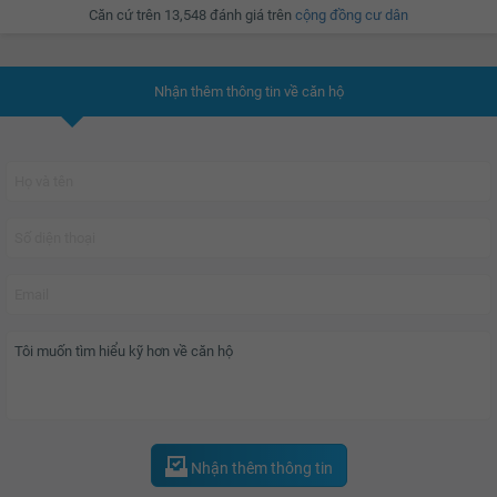
Căn cứ trên 13,548 đánh giá trên
cộng đồng cư dân
cho cộng đồng, xã hội.
Quy mô và tiện ích?
Nhận thêm thông tin về căn hộ
Dự án gồm 3 tòa tháp căn hộ cao cấp S1-S2-S3, mỗi tòa có từ 36 đến 41
tầng và đều sở hữu tầm nhìn ra hồ điều hòa rộng lớn. Trang thiết bị nội thất
bên trong căn hộ đều được chọn lựa kỹ càng từ các thương hiệu nhập khẩu,
cao cấp như Koller của Đức, bên ngoài 3 tòa tháp căn hộ đều sử dụng kính
Low-E chạm sàn.
Hệ thống tiện ích “khủng” đáp ứng mọi nhu cầu trong sinh hoạt thường ngày
của cư dân với hồ bơi tràn bờ skypool,
TTTM Vincom Plaza
, trường mầm
non Vinschool, siêu thị điện máy Vinpro, quầy bar, phòng gym, sân chơi thể
thao đa năng, cây xanh và quảng trường 12ha, đài phun nước, khu nhà hàng
ngoài trời,...
Nhận thêm thông tin
Lấy ý tưởng dựa trên vai trò quan trọng của nước – sự khởi nguồn của sự