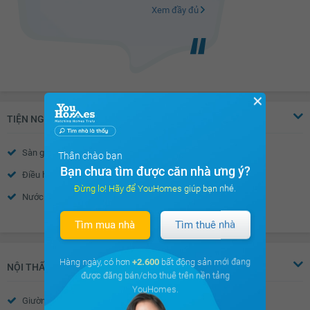
Xem đầy đủ
✕
TIỆN NGHI
Sàn gỗ
Sàn đá
Thân chào bạn
Bạn chưa tìm được căn nhà ưng ý?
Điều hòa
Thiết bị báo cháy
Đừng lo! Hãy để YouHomes giúp bạn nhé.
Nước nóng
Trần thạch cao
Xem thêm
Tường sơn bả
Cửa sổ an toàn
Tìm mua nhà
Tìm thuê nhà
Cửa khung nhôm kính
Chuông điện
Hàng ngày, có hơn
+2.600
bất động sản mới đang
Cửa gỗ công nghiệp
Rèm gỗ
NỘI THẤT
được đăng bán/cho thuê trên nền tảng
YouHomes.
Giường
Tủ đầu giường