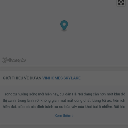
GIỚI THIỆU VỀ DỰ ÁN
VINHOMES SKYLAKE
Trong xu hướng sống mới hiện nay, cư dân Hà Nội đang cần hơn một khu đô
thị xanh, trong lành với không gian mát mắt cùng chất lượng tối ưu, tiện ích
hiện đại, giúp cả gia đình tránh xa sự bủa vây của khói bụi ô nhiễm. Bắt kịp
xu hướng đó, Vinhomes Skylake – một siêu phẩm của Vinhomes hứa hẹn
Xem thêm
sẽ mang đến cho người dân Hà thành một tổ ấm 5* – nơi mở ra một chân
trời mới với một phong cách sống hoàn toàn mới tại khu vực phía Tây Thủ