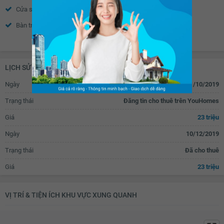
Cửa sổ
Tủ quần áo
Bàn trang điểm
Đèn ngủ
Xem thêm
Tủ âm tường
Bếp gas âm
Bếp từ âm
Tủ bếp
LỊCH SỬ GIAO DỊCH
Máy rửa bát
Bàn ăn
Ngày
11/10/2019
Vách kính nhà tắm
Vòi hoa sen
Trạng thái
Đăng tin cho thuê trên YouHomes
Toilet
Quạt thông gió
Giá
23 triệu
Bồn rửa mặt
Rèm
Ngày
10/12/2019
TV
Bộ sofa
Trạng thái
Đã cho thuê
Tủ giầy
Đèn ốp trần phòng khách
Giá
23 triệu
Đèn ốp trần nhà tắm
Chắn ban công
Cửa nhôm kính
Đèn ốp trần ban công
VỊ TRÍ & TIỆN ÍCH KHU VỰC XUNG QUANH