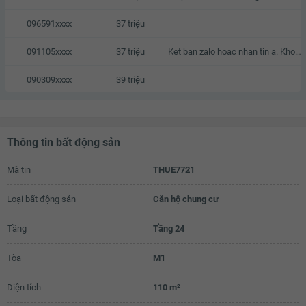
096591xxxx
37 triệu
091105xxxx
37 triệu
Ket ban zalo hoac nhan tin a. Khong goi nhaa vi toi kha ban
090309xxxx
39 triệu
Thông tin bất động sản
Mã tin
THUE7721
Loại bất động sản
Căn hộ chung cư
Tầng
Tầng 24
Tòa
M1
Diện tích
110 m²