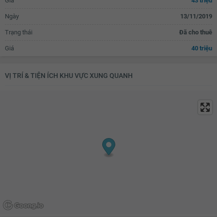
Giá
43 triệu
TV
Bộ sofa
Ngày
13/11/2019
Bàn uống nước
Thiết bị âm thanh
Trạng thái
Đã cho thuê
Đèn chùm
Bàn thờ/tủ thờ
Giá
40 triệu
Tủ giầy
Đèn ốp trần phòng khách
VỊ TRÍ & TIỆN ÍCH KHU VỰC XUNG QUANH
Giàn phơi thông minh
Máy giặt
Kho chứa đồ
Đèn ốp trần nhà tắm
Chắn ban công
Lưới an toàn
Cửa nhôm kính
Đèn ốp trần ban công