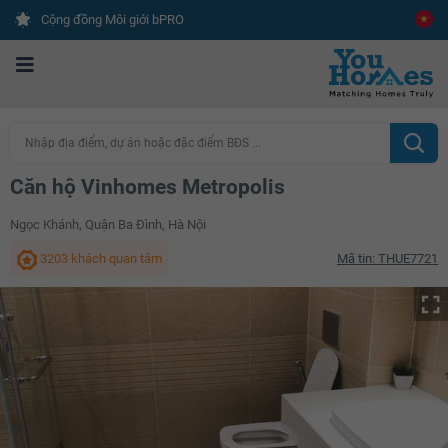
Cộng đồng Môi giới bPRO
Nhập địa điểm, dự án hoặc đặc điểm BĐS ...
Căn hộ Vinhomes Metropolis
Ngọc Khánh, Quận Ba Đình, Hà Nội
3203 khách quan tâm
Mã tin: THUE7721