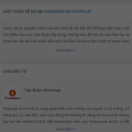
GIỚI THIỆU VỀ DỰ ÁN
VINHOMES METROPOLIS
Cùng với sự chuyển mình của nền kinh tế, Hà Nội đã đổi thay diện mạo mới
với nhiều khu vực mới được xây dựng, nhưng bản đồ thủ đô của hiện tại và
tương lai vẫn sẽ luôn đánh dấu mốc Ba Đình là trung tâm chính trị ngoại giao
lớn và quan trọng bậc nhất. Ở vị trí độc tôn đó,
Vinhomes Metropolis
vút cao
Xem thêm
đầy kiêu hãnh, mang lại diện mạo đầy tự hào cho thủ đô và nhiều thế hệ
người Việt hiện đại.
CHỦ ĐẦU TƯ
Thừa hưởng các tinh hoa giá trị của thương hiệu Vinhomes,
Vinhomes
Metropolis
tự hào sẽ là một sự lựa chọn cho cuộc sống mới, thời thượng,
Tập đoàn VinGroup
đẳng cấp đáp ứng hoàn hảo mọi nhu cầu thiết yếu của nhịp sống hiện đại
ngay giữa trung tâm quốc tế của thủ đô.
Vingroup là nơi hội tụ cùng phát triển của những con người có lý tưởng, có
năng lực, có bản lĩnh, luôn chủ động tìm hướng đi riêng và khao khát chung
Vinhomes Metropolis ở đâu?
tay tạo nên những kỳ tích. Môi trường làm việc của Vingroup là áp lực và đề
cao hiệu quả. Văn hóa của Vingroup là thượng tôn kỷ luật và coi trọng công
Xem thêm