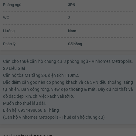
Phòng ngủ
3PN
WC
2
Hướng
Nam
Pháp lý
Sổ hồng
Cần cho thuê căn hộ chung cư 3 phòng ngủ - Vinhomes Metropolis.
29 Liễu Giai
Căn hộ tòa M1 tầng 24, diện tích 110m2.
Đặc điểm căn góc nên có phòng khách và cả 3PN đều thoáng, sáng
tự nhiên. Ban công rộng, view đẹp thoáng & mát. Đầy đủ nội thất và
đồ đạc đẹp, xịn, chỉ việc xách vali tới ở.
Muốn cho thuê lâu dài.
Liên hệ: 0934498068 a Thắng
(Căn hộ Vinhomes Metropolis - Thuê căn hộ chung cư)