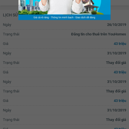
Gỗ ốp trần
Gỗ ốp chân tường
Tủ âm tường
Bếp gas âm
Cửa gỗ tự nhiên
Cửa gỗ công nghiệp
LỊCH SỬ GIAO DỊCH
Bếp gas dương
Bếp từ âm
Vòi nước thông minh
Rèm thông minh
Ngày
26/10/2019
Bếp từ dương
Bếp hồng ngoại âm
Rèm gỗ
Rèm inox
Trạng thái
Đăng tin cho thuê trên YouHomes
Bếp hồng ngoại dương
Tủ lạnh
Giá
43 triệu
Lò nướng
Tủ bếp
Ngày
31/10/2019
Máy rửa bát
Bồn rửa bát đơn
Trạng thái
Thay đổi giá
Bồn rửa bát đôi
Bàn ăn
Giá
43 triệu
Bàn sơ chế thức ăn
Máy hút mùi
Ngày
31/10/2019
Bồn tắm
Vách kính nhà tắm
Trạng thái
Thay đổi giá
Vòi hoa sen
Toilet
Giá
43 triệu
Quạt thông gió
Bồn rửa mặt
Ngày
31/10/2019
Lò sưởi
Tủ đựng sách
Trạng thái
Kệ trang trí
Rèm
Thay đổi giá
Kệ để đồ
Máy hút bụi