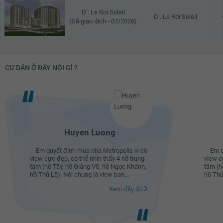
D’. Le Roi Soleil
D’. Le Roi Soleil
(Đã giao dịch - 07/2026)
CƯ DÂN Ở ĐÂY NÓI GÌ ?
Huyen Luong
Em quyết định mua nhà Metropolis vì có
Em quy
view cực đẹp, có thể nhìn thấy 4 hồ trung
view c
tâm (hồ Tây, hồ Giảng Võ, hồ Ngọc Khánh,
tâm (h
hồ Thủ Lệ). Nói chung là view ban...
hồ Thủ
Xem đầy đủ