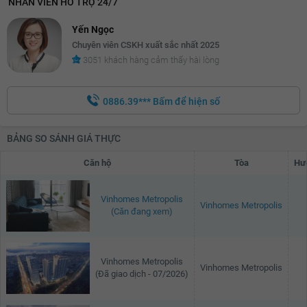
NHÂN VIÊN HỖ TRỢ 24/7
Yến Ngọc
Chuyên viên CSKH xuất sắc nhất 2025
3051 khách hàng cảm thấy hài lòng
0886.39***
Bấm để hiện số
BẢNG SO SÁNH GIÁ THỰC
Căn hộ
Tòa
Hư
Vinhomes Metropolis
Vinhomes Metropolis
(Căn đang xem)
Vinhomes Metropolis
Vinhomes Metropolis
(Đã giao dịch - 07/2026)