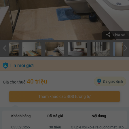
Chia sẻ
Tin môi giới
40 triệu
Đã giao dịch
Giá cho thuê
Tham khảo các BĐS tương tự
Khách hàng
Đã trả giá
Nội dung
035525xxxx
38 triệu
Giup e voi ko e ra duong mat . Kb zalo e voi a