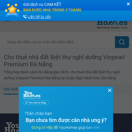
✕
Gói dịch vụ CAM KẾT
Cộng đồng Môi giới bPRO
BÁN ĐƯỢC NHÀ TRONG 3 THÁNG
Liên hệ tư vấn
Nhập địa điểm, dự án hoặc đặc điểm BĐS ...
Cho thuê nhà đất Biệt thự nghỉ dưỡng Vinpearl
Premium Đà Nẵng
Tổng hợp danh sách tin đăng giao dịch, cho thuê nhà đất Biệt thự nghỉ
dưỡng Vinpearl Premium Đà Nẵng tại Quận Ngũ Hành Sơn, Đà Nẵng
✕
Mới nhất
Giá cao
Diện tích lớn
Tin đã xem
Không tìm thấy tin bất động sản nào
Thân chào bạn
Bạn chưa tìm được căn nhà ưng ý?
Đừng lo! Hãy để YouHomes giúp bạn nhé.