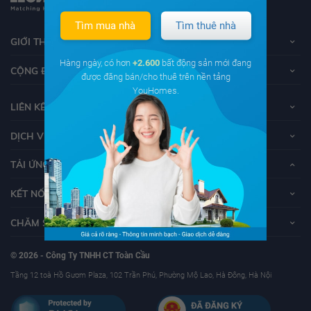
Tìm mua nhà
Tìm thuê nhà
GIỚI THIỆU VỀ YOUHOMES
Hàng ngày, có hơn
+2.600
bất động sản mới đang
CỘNG ĐỒNG YOUHOMERS
được đăng bán/cho thuê trên nền tảng
YouHomes.
LIÊN KẾT
DỊCH VỤ KHÁCH HÀNG
TẢI ỨNG DỤNG YOUHOMES
KẾT NỐI VỚI YOUHOMES
CHĂM SÓC KHÁCH HÀNG
© 2026 - Công Ty TNHH CT Toàn Cầu
Tầng 12 toà Hồ Gươm Plaza, 102 Trần Phú, Phường Mộ Lao, Hà Đông, Hà Nội