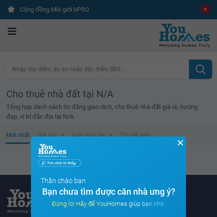
Cộng đồng Môi giới bPRO
Nhập địa điểm, dự án hoặc đặc điểm BĐS ...
Cho thuê nhà đất tại N/A
Tổng hợp danh sách tin đăng giao dịch, cho thuê nhà đất giá rẻ, hướng
đẹp, vị trí đắc địa tại N/A
Mới nhất
Giá cao
Diện tích lớn
Tin đã xem
✕
Không tìm thấy tin bất động sản nào
Thân chào bạn
Bạn chưa tìm được căn nhà ưng ý?
Đừng lo! Hãy để YouHomes giúp bạn nhé.