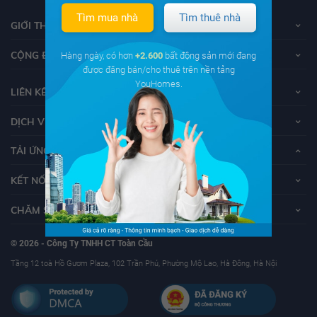
Tìm mua nhà
Tìm thuê nhà
GIỚI THIỆU VỀ YOUHOMES
CỘNG ĐỒNG YOUHOMERS
Hàng ngày, có hơn
+2.600
bất động sản mới đang
được đăng bán/cho thuê trên nền tảng
YouHomes.
LIÊN KẾT
DỊCH VỤ KHÁCH HÀNG
TẢI ỨNG DỤNG YOUHOMES
KẾT NỐI VỚI YOUHOMES
CHĂM SÓC KHÁCH HÀNG
© 2026 - Công Ty TNHH CT Toàn Cầu
Tầng 12 toà Hồ Gươm Plaza, 102 Trần Phú, Phường Mộ Lao, Hà Đông, Hà Nội