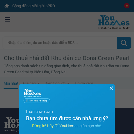
Cộng đồng Môi giới bPRO
Nhập địa điểm, dự án hoặc đặc điểm BĐS ...
Cho thuê nhà đất Khu dân cư Dona Green Pearl
Tổng hợp danh sách tin đăng giao dịch, cho thuê nhà đất Khu dân cư Dona
Green Pearl tại tp Biên Hòa, Đồng Nai
Mới nhất
Giá cao
Diện tích lớn
Tin đã xem
✕
Không tìm thấy tin bất động sản nào
Thân chào bạn
Bạn chưa tìm được căn nhà ưng ý?
Đừng lo! Hãy để YouHomes giúp bạn nhé.