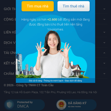
Tìm mua nhà
Tìm thuê nhà
GIỚI THIỆU VỀ YOUHOMES
CỘNG ĐỒNG YOUHOMERS
Hàng ngày, có hơn
+2.600
bất động sản mới đang
được đăng bán/cho thuê trên nền tảng
YouHomes.
LIÊN KẾT
DỊCH VỤ KHÁCH HÀNG
TẢI ỨNG DỤNG YOUHOMES
KẾT NỐI VỚI YOUHOMES
CHĂM SÓC KHÁCH HÀNG
© 2026 - Công Ty TNHH CT Toàn Cầu
Tầng 12 toà Hồ Gươm Plaza, 102 Trần Phú, Phường Mộ Lao, Hà Đông, Hà Nội