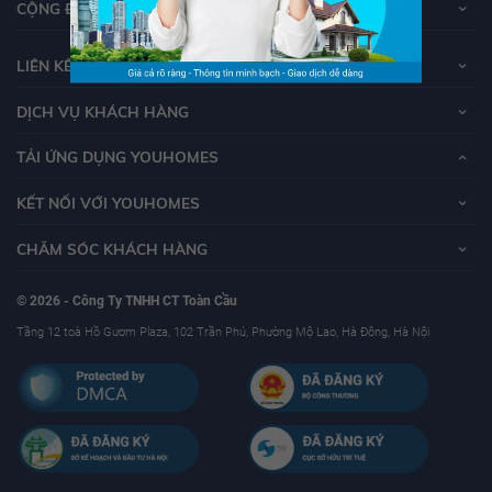
CỘNG ĐỒNG YOUHOMERS
LIÊN KẾT
DỊCH VỤ KHÁCH HÀNG
TẢI ỨNG DỤNG YOUHOMES
KẾT NỐI VỚI YOUHOMES
CHĂM SÓC KHÁCH HÀNG
© 2026 - Công Ty TNHH CT Toàn Cầu
Tầng 12 toà Hồ Gươm Plaza, 102 Trần Phú, Phường Mộ Lao, Hà Đông, Hà Nội