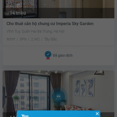
14 triệu
Giá
Cho thuê căn hộ chung cư Imperia Sky Garden
Vĩnh Tuy, Quận Hai Bà Trưng, Hà Nội
90m²
3PN
2 WC
Tây Bắc
Đã giao dịch
✕