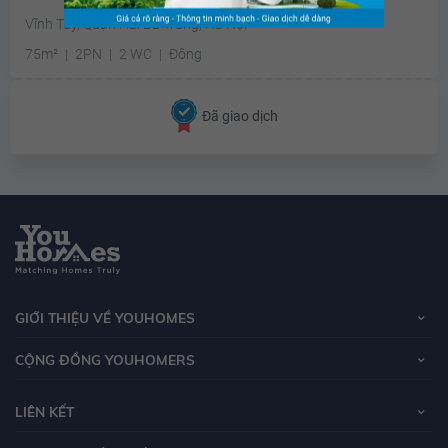
Vĩnh Tuy, Quận Hai Bà Trưng, Hà Nội
75m²
2PN
2 WC
Đông
Đã giao dịch
GIỚI THIỆU VỀ YOUHOMES
CỘNG ĐỒNG YOUHOMERS
LIÊN KẾT