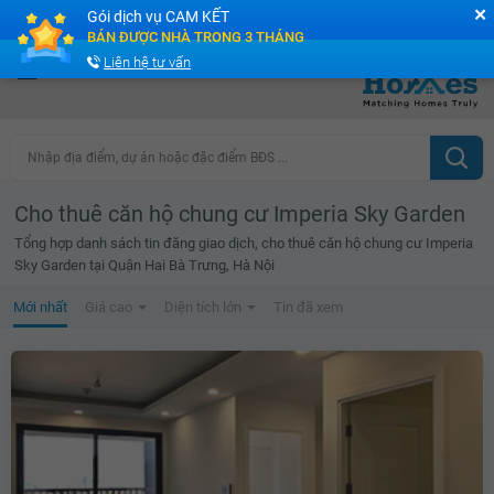
✕
Gói dịch vụ CAM KẾT
Cộng đồng Môi giới bPRO
BÁN ĐƯỢC NHÀ TRONG 3 THÁNG
Liên hệ tư vấn
Nhập địa điểm, dự án hoặc đặc điểm BĐS ...
Cho thuê căn hộ chung cư Imperia Sky Garden
Tổng hợp danh sách tin đăng giao dịch, cho thuê căn hộ chung cư Imperia
Sky Garden tại Quận Hai Bà Trưng, Hà Nội
Mới nhất
Giá cao
Diện tích lớn
Tin đã xem