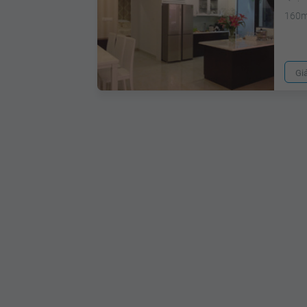
160
Gi