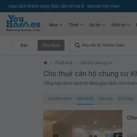
+75.000
Tin đăng mới hàng tháng
+10.000
Thành viên Youhomer
Mua
Thuê
Dự án
Dịch vụ
Bán
Cho thuê
›
Thuê nhà
›
Căn hộ chung cư
Cho thuê căn hộ chung cư K
Tổng hợp danh sách tin đăng giao dịch, cho thuê
Ưu tiên xem:
Mới nhất
Giá cao
Giá thấp
Cho
Quận