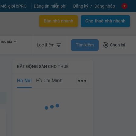
Môi giới bPRO
Đăng tin miễn phí
Đăng ký
Đăng nhập
Bán nhà nhanh
Cho thuê nhà nhanh
húc giá
Tìm kiếm
Lọc thêm
Chọn lại
BẤT ĐỘNG SẢN CHO THUÊ
Hà Nội
Hồ Chí Minh