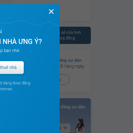
✕
N
Tham khảo ý kiến chia sẻ của hơn
10.000 cư dân trên cộng đồng
 NHÀ ƯNG Ý?
p bạn nhé.
Có hơn
130 cộng đồng cư dân
đang hoạt động sôi nổi hàng ngày
thuê nhà
Xem ngay
ới đang được đăng
ouHomes.
Bảng xếp hạng Cộng đồng cư dân
Tại Hà Nội