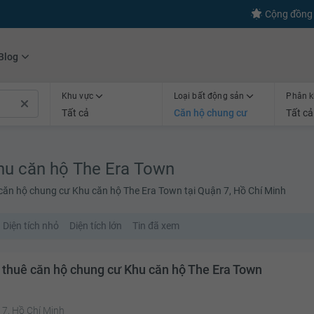
s
+600
Kết nối thành công
Cộng đồng 
Blog
Khu vực
Loại bất động sản
Phân k
Tất cả
Căn hộ chung cư
Tất cả
hu căn hộ The Era Town
 căn hộ chung cư Khu căn hộ The Era Town tại Quận 7, Hồ Chí Minh
Diện tích nhỏ
Diện tích lớn
Tin đã xem
 thuê căn hộ chung cư Khu căn hộ The Era Town
 7, Hồ Chí Minh