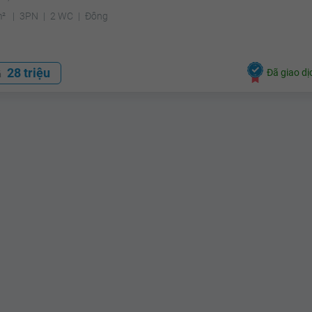
m²
3PN
2 WC
Đông
28 triệu
Đã giao dị
á