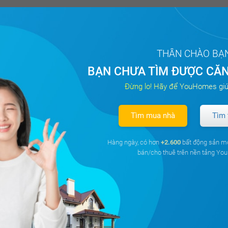
THÂN CHÀO BẠ
BẠN CHƯA TÌM ĐƯỢC CĂN
Đừng lo! Hãy để YouHomes giú
Tìm mua nhà
Tìm 
Hàng ngày, có hơn
+2.600
bất động sản m
bán/cho thuê trên nền tảng Y