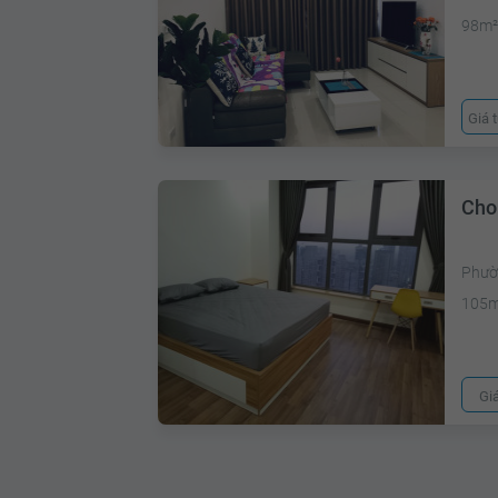
98m
Giá 
Cho
Phườ
105
Gi