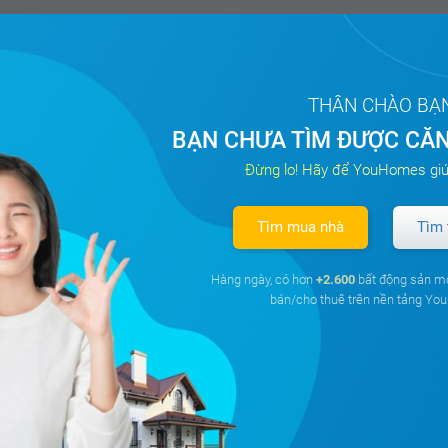
THÂN CHÀO BẠ
BẠN CHƯA TÌM ĐƯỢC CĂN
Đừng lo! Hãy để YouHomes giú
Tìm mua nhà
Tìm 
Hàng ngày, có hơn
+2.600
bất động sản m
bán/cho thuê trên nền tảng Y