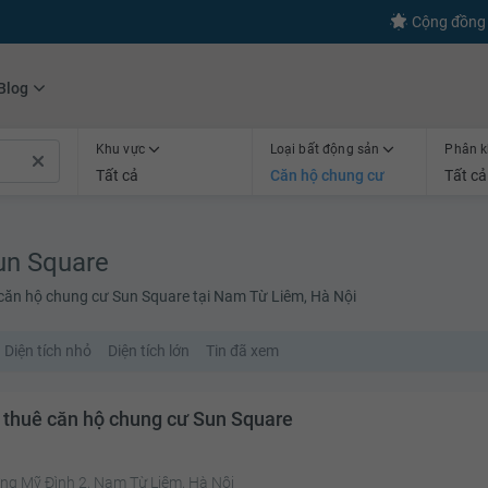
s
+600
Kết nối thành công
Cộng đồng 
Blog
Khu vực
Loại bất động sản
Phân k
Tất cả
Căn hộ chung cư
Tất cả
un Square
 căn hộ chung cư Sun Square tại Nam Từ Liêm, Hà Nội
Diện tích nhỏ
Diện tích lớn
Tin đã xem
 thuê căn hộ chung cư Sun Square
ng Mỹ Đình 2, Nam Từ Liêm, Hà Nội