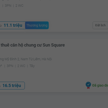
²
3PN
2 WC
11.1 triệu
Thương lượng
Đặt lịch
từ
 thuê căn hộ chung cư Sun Square
ng Mỹ Đình 2, Nam Từ Liêm, Hà Nội
m²
3PN
2 WC
Tây
16.5 triệu
Đã giao dị
á