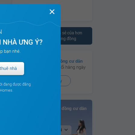
✕
N
Tham khảo ý kiến chia sẻ của hơn
10.000 cư dân trên cộng đồng
 NHÀ ƯNG Ý?
p bạn nhé.
Có hơn
130 cộng đồng cư dân
đang hoạt động sôi nổi hàng ngày
thuê nhà
Xem ngay
ới đang được đăng
ouHomes.
Bảng xếp hạng Cộng đồng cư dân
Tại Hà Nội