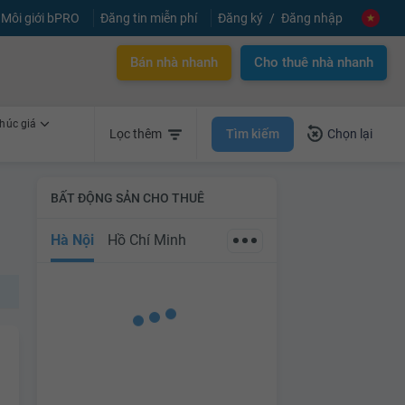
Môi giới bPRO
Đăng tin miễn phí
Đăng ký
Đăng nhập
Bán nhà nhanh
Cho thuê nhà nhanh
húc giá
Tìm kiếm
Lọc thêm
Chọn lại
BẤT ĐỘNG SẢN CHO THUÊ
Hà Nội
Hồ Chí Minh