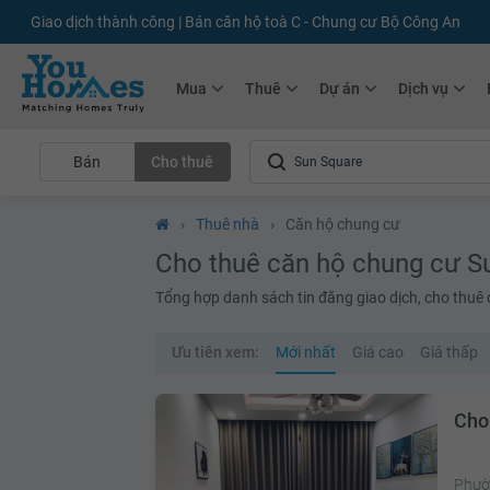
+75.000
Tin đăng mới hàng tháng
+10.000
Thành viên Youhomer
Mua
Thuê
Dự án
Dịch vụ
Bán
Cho thuê
›
Thuê nhà
›
Căn hộ chung cư
Cho thuê căn hộ chung cư S
Tổng hợp danh sách tin đăng giao dịch, cho thuê
Ưu tiên xem:
Mới nhất
Giá cao
Giá thấp
Cho
Phườ