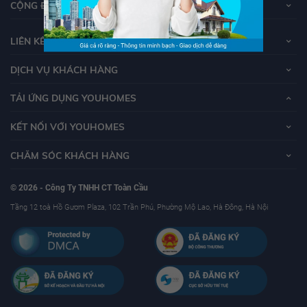
CỘNG ĐỒNG YOUHOMERS
LIÊN KẾT
DỊCH VỤ KHÁCH HÀNG
TẢI ỨNG DỤNG YOUHOMES
KẾT NỐI VỚI YOUHOMES
CHĂM SÓC KHÁCH HÀNG
© 2026 - Công Ty TNHH CT Toàn Cầu
Tầng 12 toà Hồ Gươm Plaza, 102 Trần Phú, Phường Mộ Lao, Hà Đông, Hà Nội