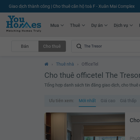
+75.000
Tin đăng mới hàng tháng
+10.000
Thành viên Youhomer
Mua
Thuê
Dự án
Dịch vụ
Bán
Cho thuê
›
Thuê nhà
›
OfficeTel
Cho thuê officetel The Treso
Tổng hợp danh sách tin đăng giao dịch, cho thuê o
Ưu tiên xem:
Mới nhất
Giá cao
Giá thấp
Cho 
Phườ