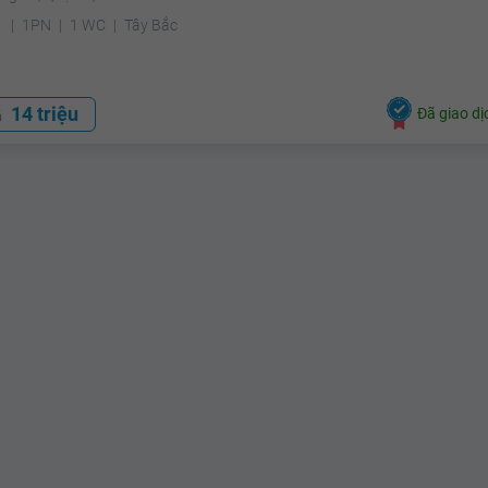
²
1PN
1 WC
Tây Bắc
14 triệu
Đã giao dị
á