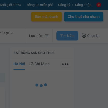
Môi giới bPRO
Đăng tin miễn phí
Đăng ký
Đăng nhập
Bán nhà nhanh
Cho thuê nhà nhanh
húc giá
Tìm kiếm
Lọc thêm
Chọn lại
BẤT ĐỘNG SẢN CHO THUÊ
Hà Nội
Hồ Chí Minh