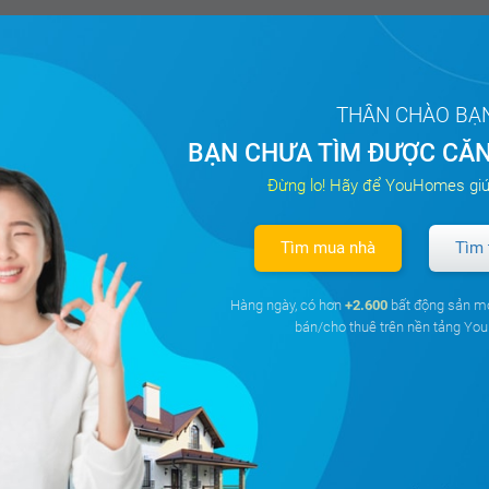
THÂN CHÀO BẠ
BẠN CHƯA TÌM ĐƯỢC CĂN
Đừng lo! Hãy để YouHomes giú
Tìm mua nhà
Tìm 
Hàng ngày, có hơn
+2.600
bất động sản m
bán/cho thuê trên nền tảng Y