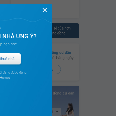
✕
N
Tham khảo ý kiến chia sẻ của hơn
10.000 cư dân trên cộng đồng
 NHÀ ƯNG Ý?
p bạn nhé.
Có hơn
130 cộng đồng cư dân
đang hoạt động sôi nổi hàng ngày
thuê nhà
Xem ngay
ới đang được đăng
ouHomes.
Bảng xếp hạng Cộng đồng cư dân
Tại Hà Nội