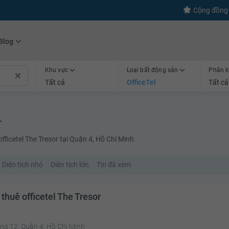
s
+600
Kết nối thành công
Cộng đồng 
Blog
Khu vực
Loại bất động sản
Phân k
Tất cả
OfficeTel
Tất cả
r
fficetel The Tresor tại Quận 4, Hồ Chí Minh
Diện tích nhỏ
Diện tích lớn
Tin đã xem
thuê officetel The Tresor
ng 12, Quận 4, Hồ Chí Minh