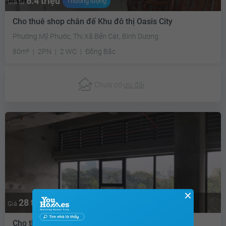
6.4 triệu
Thương lượng
Giá từ
Cho thuê shop chân đế Khu đô thị Oasis City
Phường Mỹ Phước, Thị Xã Bến Cát, Bình Dương
80m²
2PN
2 WC
Đông Bắc
Chưa có
ưu đãi
✕
28 triệu
Giá
Cho thuê shop chân đế Vinhomes Green Bay