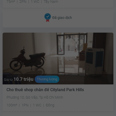
75m²
2PN
1 WC
Tây Nam
Đã giao dịch
10.7 triệu
Thương lượng
Giá từ
Cho thuê shop chân đế Cityland Park Hills
Phường 10, Gò Vấp, Tp Hồ Chí Minh
100m²
1PN
1 WC
Đông