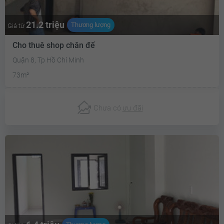
21.2 triệu
Thương lượng
Giá từ
Cho thuê shop chân đế
Quận 8, Tp Hồ Chí Minh
73m²
Chưa có
ưu đãi