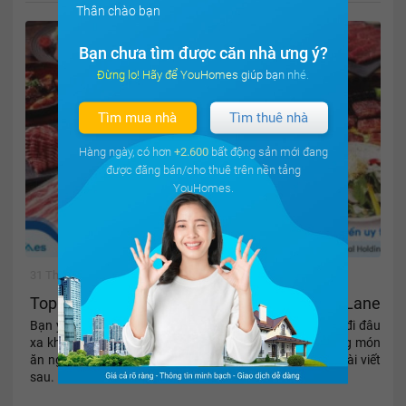
Thân chào bạn
Bạn chưa tìm được căn nhà ưng ý?
Đừng lo! Hãy để YouHomes giúp bạn nhé.
Tìm mua nhà
Tìm thuê nhà
Hàng ngày, có hơn
+2.600
bất động sản mới đang
được đăng bán/cho thuê trên nền tảng
YouHomes.
31 Tháng 12, 2019
4123
Top 3 quán BBQ hấp dẫn nhất gần Mulberry Lane
Bạn yêu thích sự nhanh gọn và tiện lợi? Vậy, tội gì phải đi đâu
xa khi ngay chính trong khu vực bạn ở có vô vàn những món
ăn ngon, những bữa tiệc nướng hoàn hảo. Tham khảo bài viết
sau.