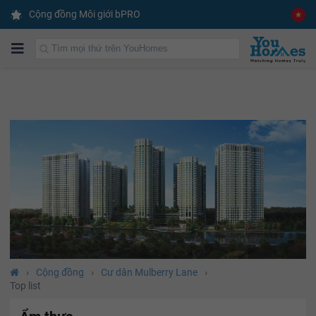
Cộng đồng Môi giới bPRO
›
Cộng đồng
›
Cư dân Mulberry Lane
›
Top list