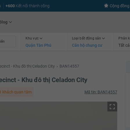
s
+600
Kết nối thành công
Cộng đồng 
Blog
Khu vực
Loại bất động sản
Phân k
Quận Tân Phú
Căn hộ chung cư
Tất cả
inct - Khu đô thị Celadon City
›
BAN14557
inct - Khu đô thị Celadon City
 khách quan tâm
Mã tin: BAN14557