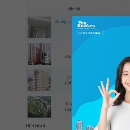
Căn hộ
Chung cư Emerald Precinct - Khu đô
Ch
thị Celadon City
(Căn đang xem)
Central Garden
(Đã giao dịch - 06/2026)
Chung cư Khánh Hội 1
(Đã giao dịch - 07/2026)
Khu đô thị Celadon City
(Đã giao dịch - 05/2026)
TIỆN NGHI