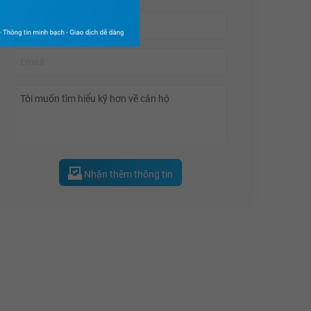
xen kẽ những mảng xanh nhằm đem lại một không
gian sống gần gũi cới thiên nhiên. Tại phía ngoài,
Chung cư Emerald Precinct
cũng được sở hữu
cổng ra vào riêng, có phân chia làn đường cho
khách và cư dân, cùng với đó là hệ thống camera
an ninh 24/24.. mang lại sự an tâm cho cư dân khu
vực.
Nhận thêm thông tin