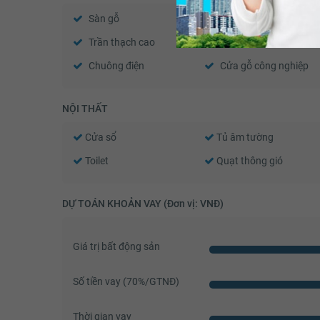
Sàn gỗ
Sàn đá
Trần thạch cao
Tường sơn bả
Chuông điện
Cửa gỗ công nghiệp
NỘI THẤT
Cửa sổ
Tủ âm tường
Toilet
Quạt thông gió
DỰ TOÁN KHOẢN VAY (Đơn vị: VNĐ)
Giá trị bất động sản
Số tiền vay (
70
%/GTNĐ)
Thời gian vay