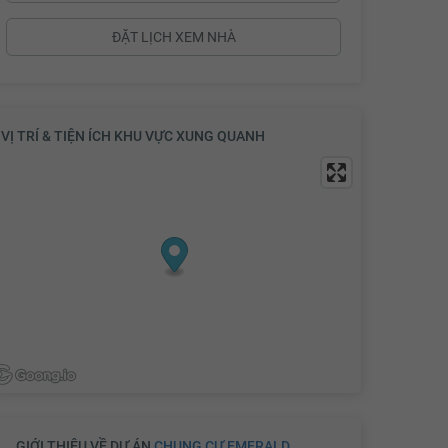
2.72 tỷ
2.74 tỷ
ĐẶT LỊCH XEM NHÀ
2.76 tỷ
2.78 tỷ
VỊ TRÍ & TIỆN ÍCH KHU VỰC XUNG QUANH
2.8 tỷ
2.82 tỷ
GIỚI THIỆU VỀ DỰ ÁN
CHUNG CƯ EMERALD