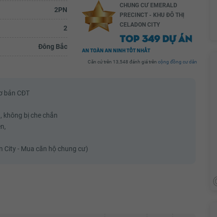
CHUNG CƯ EMERALD
2PN
PRECINCT - KHU ĐÔ THỊ
CELADON CITY
2
TOP 349 DỰ ÁN
Đông Bắc
AN TOÀN AN NINH TỐT NHẤT
Căn cứ trên 13,548 đánh giá trên
cộng đồng cư dân
cơ bản CĐT
g, không bị che chắn
n,
n City - Mua căn hộ chung cư)