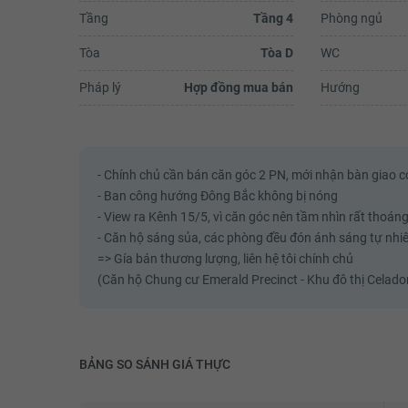
Tầng
Tầng 4
Phòng ngủ
Tòa
Tòa D
WC
Pháp lý
Hợp đồng mua bán
Hướng
- Chính chủ cần bán căn góc 2 PN, mới nhận bàn giao 
- Ban công hướng Đông Bắc không bị nóng
- View ra Kênh 15/5, vì căn góc nên tầm nhìn rất thoán
- Căn hộ sáng sủa, các phòng đều đón ánh sáng tự nhiê
=> Gía bán thương lượng, liên hệ tôi chính chủ
(Căn hộ Chung cư Emerald Precinct - Khu đô thị Celado
BẢNG SO SÁNH GIÁ THỰC