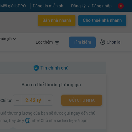
Môi giới bPRO
Đăng tin miễn phí
Đăng ký
Đăng nhập
Bán nhà nhanh
Cho thuê nhà nhanh
húc giá
Tìm kiếm
Lọc thêm
Chọn lại
Tin chính chủ
Bạn có thể thương lượng giá
2.42 tỷ
GỬI CHỦ NHÀ
Chỉ từ
2.42 tỷ
Giá thương lượng của bạn sẽ được gửi ngay đến chủ
2.44 tỷ
nhà, hãy để ý
nhé! Chủ nhà sẽ liên hệ với bạn.
2.46 tỷ