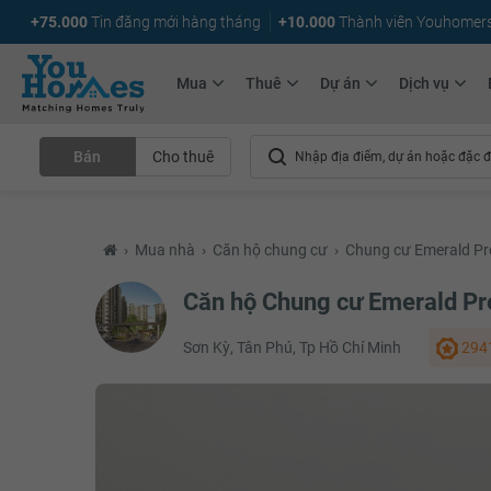
+75.000
Tin đăng mới hàng tháng
+10.000
Thành viên Youhomer
Mua
Thuê
Dự án
Dịch vụ
Bán
Cho thuê
›
Mua nhà
›
Căn hộ chung cư
›
Chung cư Emerald Prec
Căn hộ Chung cư Emerald Prec
Sơn Kỳ, Tân Phú, Tp Hồ Chí Minh
2941