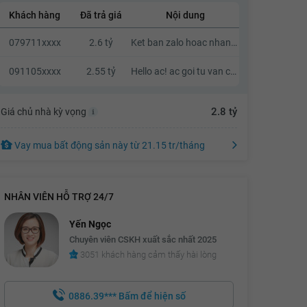
Khách hàng
Đã trả giá
Nội dung
2.48 tỷ
079711xxxx
2.6 tỷ
Ket ban zalo hoac nhan tin a. Khong goi nhaa vi toi kha ban
2.5 tỷ
2.52 tỷ
091105xxxx
2.55 tỷ
Hello ac! ac goi tu van cho em ve can o nay voi a, em cam on.
2.54 tỷ
2.8 tỷ
Giá chủ nhà kỳ vọng
2.56 tỷ
2.58 tỷ
Vay mua bất động sản này
từ
21.15 tr
/tháng
2.6 tỷ
2.62 tỷ
NHÂN VIÊN HỖ TRỢ 24/7
2.64 tỷ
Yến Ngọc
2.66 tỷ
Chuyên viên CSKH xuất sắc nhất 2025
3051 khách hàng cảm thấy hài lòng
2.68 tỷ
2.7 tỷ
0886.39***
Bấm để hiện số