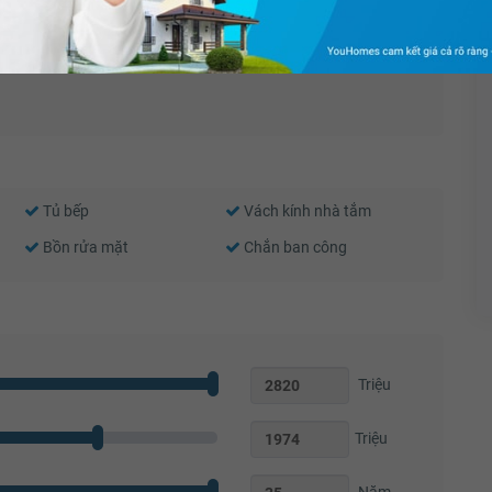
Thiết bị báo cháy
Nước nóng
Cửa sổ an toàn
Cửa khung nhôm kính
Tủ bếp
Vách kính nhà tắm
Bồn rửa mặt
Chắn ban công
Triệu
Triệu
Năm