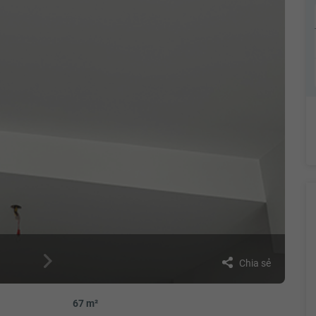
Chia sẻ
67 m²